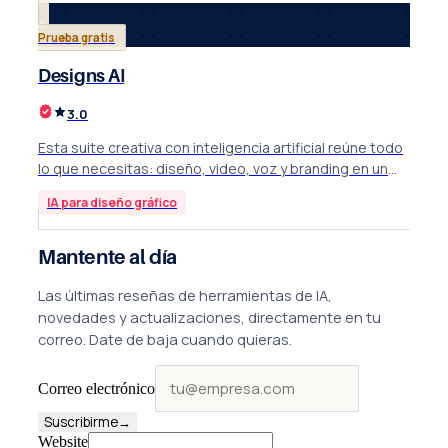
hoja de ruta. Por ahora, la falta de integraciones y de
soporte multilingüe limitan su alcance para pymes fuera
Prueba gratis
de mercados angloparlantes.
Designs AI
3.0
Esta suite creativa con inteligencia artificial reúne todo
lo que necesitas: diseño, video, voz y branding en un
solo lugar.
IA para diseño gráfico
Mantente al día
Las últimas reseñas de herramientas de IA,
novedades y actualizaciones, directamente en tu
correo. Date de baja cuando quieras.
Correo electrónico
Suscribirme
→
Website