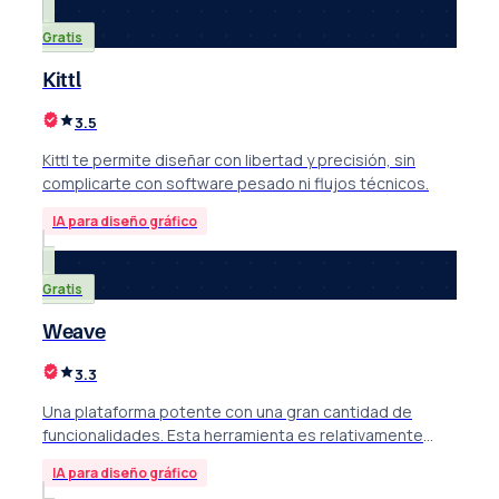
Gratis
Kittl
3.5
Kittl te permite diseñar con libertad y precisión, sin
complicarte con software pesado ni flujos técnicos.
IA para diseño gráfico
Gratis
Weave
3.3
Una plataforma potente con una gran cantidad de
funcionalidades. Esta herramienta es relativamente
nueva y está en constante evolución: funciones como
IA para diseño gráfico
el acceso por API y la integración con Figma figuran en la