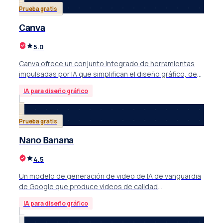
Prueba gratis
Canva
5.0
Canva ofrece un conjunto integrado de herramientas
impulsadas por IA que simplifican el diseño gráfico, de
imágenes y de video para diversas necesidades de
IA para diseño gráfico
creación de contenido.
Prueba gratis
Nano Banana
4.5
Un modelo de generación de video de IA de vanguardia
de Google que produce videos de calidad
cinematográfica con audio integrado.
IA para diseño gráfico