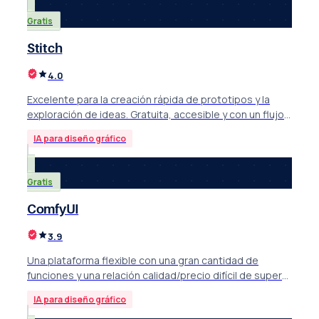
Gratis
Stitch
4.0
Excelente para la creación rápida de prototipos y la
exploración de ideas. Gratuita, accesible y con un flujo
de trabajo sencillo. Pierde puntos por la falta de control
IA para diseño gráfico
fino, la tendencia a resultados genéricos y la interfaz
parcialmente en inglés.
Gratis
ComfyUI
3.9
Una plataforma flexible con una gran cantidad de
funciones y una relación calidad/precio difícil de superar
gracias a su naturaleza de código abierto.
IA para diseño gráfico