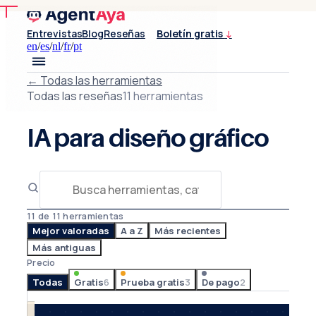
Entrevistas
Blog
Reseñas
Boletín gratis
↓
en
/
es
/
nl
/
fr
/
pt
←
Todas las herramientas
Todas las reseñas
11 herramientas
IA para diseño gráfico
11 de 11 herramientas
Mejor valoradas
A a Z
Más recientes
Más antiguas
Precio
Todas
Gratis
6
Prueba gratis
3
De pago
2