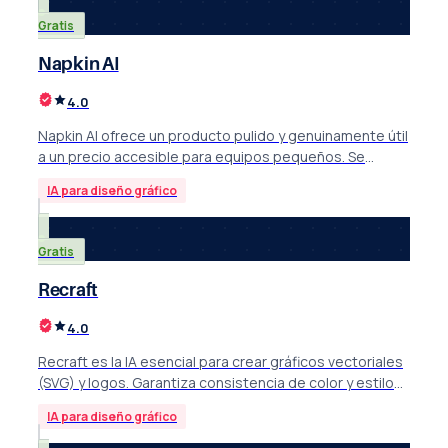
Gratis
Napkin AI
4.0
Napkin AI ofrece un producto pulido y genuinamente útil
a un precio accesible para equipos pequeños. Se
destaca por su facilidad de uso y ofrecer una
IA para diseño gráfico
generación visual de calidad y asistida por inteligencia
artificial.
Gratis
Recraft
4.0
Recraft es la IA esencial para crear gráficos vectoriales
(SVG) y logos. Garantiza consistencia de color y estilo
para el branding profesional de tu pyme.
IA para diseño gráfico