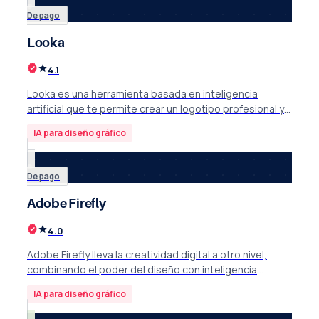
De pago
Looka
4.1
Looka es una herramienta basada en inteligencia
artificial que te permite crear un logotipo profesional y
unana marca visual rápida, coherente y con estilo sin
IA para diseño gráfico
depender de diseñadores gráficos.
De pago
Adobe Firefly
4.0
Adobe Firefly lleva la creatividad digital a otro nivel,
combinando el poder del diseño con inteligencia
artificial generativa.
IA para diseño gráfico