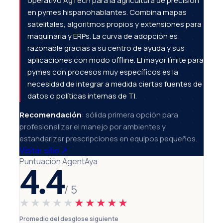
operativo AgTech para la agricultura de precisión
en pymes hispanohablantes. Combina mapas
satelitales, algoritmos propios y extensiones para
maquinaria y ERPs. La curva de adopción es
razonable gracias a su centro de ayuda y sus
aplicaciones con modo offline. El mayor límite para
pymes con procesos muy específicos es la
necesidad de integrar a medida ciertas fuentes de
datos o políticas internas de TI.
Recomendación
: sólida primera opción para
profesionalizar el manejo por ambientes y
estandarizar prescripciones en equipos pequeños.
Visitar sitio
↗
Puntuación AgentAya
4.4
/ 5
★★★★★
★★★★★
Promedio del desglose siguiente