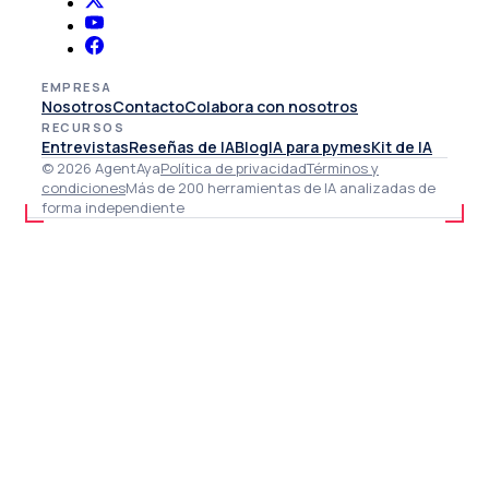
EMPRESA
Nosotros
Contacto
Colabora con nosotros
RECURSOS
Entrevistas
Reseñas de IA
Blog
IA para pymes
Kit de IA
© 2026 AgentAya
Política de privacidad
Términos y
condiciones
Más de 200 herramientas de IA analizadas de
forma independiente