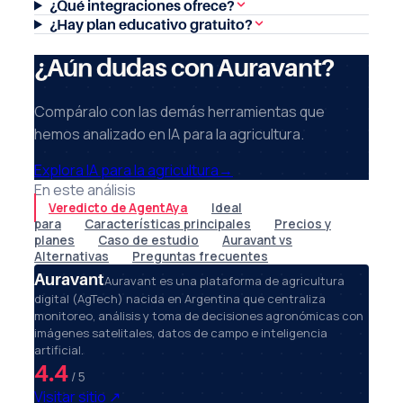
¿Qué integraciones ofrece?
¿Hay plan educativo gratuito?
¿Aún dudas con Auravant?
Compáralo con las demás herramientas que
hemos analizado en IA para la agricultura.
Explora IA para la agricultura
→
En este análisis
Veredicto de AgentAya
Ideal
para
Características principales
Precios y
planes
Caso de estudio
Auravant vs
Alternativas
Preguntas frecuentes
Auravant
Auravant es una plataforma de agricultura
digital (AgTech) nacida en Argentina que centraliza
monitoreo, análisis y toma de decisiones agronómicas con
imágenes satelitales, datos de campo e inteligencia
artificial.
4.4
/ 5
Visitar sitio
↗