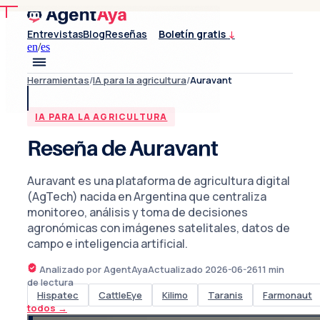
Entrevistas
Blog
Reseñas
Boletín gratis
↓
en
/
es
Herramientas
/
IA para la agricultura
/
Auravant
IA PARA LA AGRICULTURA
Reseña de Auravant
Auravant es una plataforma de agricultura digital
(AgTech) nacida en Argentina que centraliza
monitoreo, análisis y toma de decisiones
agronómicas con imágenes satelitales, datos de
campo e inteligencia artificial.
Analizado por AgentAya
Actualizado
2026-06-26
11
min
de lectura
Hispatec
CattleEye
Kilimo
Taranis
Farmonaut
todos
→