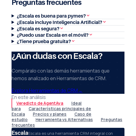
Preguntas frecuentes
¿Escala es buena para pymes?
¿Escala incluye Inteligencia Artificial?
¿Escala es segura?
¿Puedo usar Escala en el móvil?
¿Tiene prueba gratuita?
¿Aún dudas con Escala?
Compáralo con las demás herramientas que
hemos analizado en Herramientas de CRM.
Explora Herramientas de CRM
→
En este análisis
Veredicto de AgentAya
Ideal
para
Características principales de
Escala
Precios y planes
Caso de
estudio
Herramienta vs Alternativas
Preguntas
frecuentes
Escala
Escala es una herramienta CRM integral con