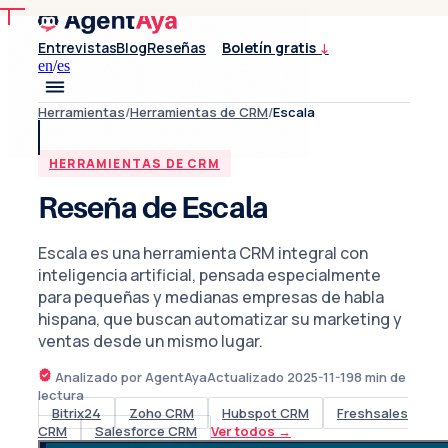
Entrevistas
Blog
Reseñas
Boletín gratis
↓
en
/
es
Herramientas
/
Herramientas de CRM
/
Escala
HERRAMIENTAS DE CRM
Reseña de Escala
Escala es una herramienta CRM integral con
inteligencia artificial, pensada especialmente
para pequeñas y medianas empresas de habla
hispana, que buscan automatizar su marketing y
ventas desde un mismo lugar.
Analizado por AgentAya
Actualizado
2025-11-19
8
min de
lectura
Bitrix24
Zoho CRM
Hubspot CRM
Freshsales
CRM
Salesforce CRM
Ver todos
→