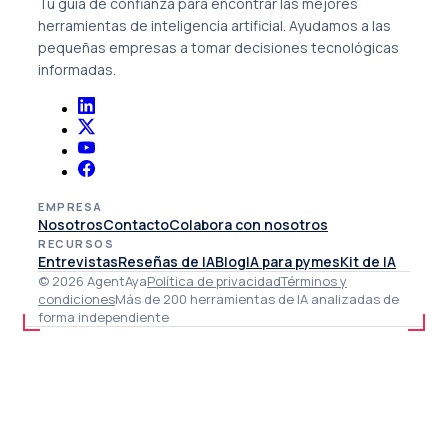
Tu guía de confianza para encontrar las mejores
herramientas de inteligencia artificial. Ayudamos a las
pequeñas empresas a tomar decisiones tecnológicas
informadas.
EMPRESA
Nosotros
Contacto
Colabora con nosotros
RECURSOS
Entrevistas
Reseñas de IA
Blog
IA para pymes
Kit de IA
© 2026 AgentAya
Política de privacidad
Términos y
condiciones
Más de 200 herramientas de IA analizadas de
forma independiente