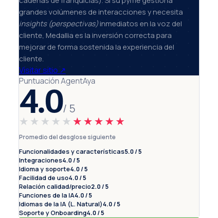
cadenas de franquicias). Si su pyme gestiona
grandes volúmenes de interacciones y necesita
insights (perspectivas)
inmediatos en la voz del
cliente, Medallia es la inversión correcta para
mejorar de forma sostenida la experiencia del
cliente.
Visitar sitio
↗
Puntuación AgentAya
4.0
/ 5
★★★★★
★★★★★
Promedio del desglose siguiente
Funcionalidades y características
5.0 / 5
Integraciones
4.0 / 5
Idioma y soporte
4.0 / 5
Facilidad de uso
4.0 / 5
Relación calidad/precio
2.0 / 5
Funciones de la IA
4.0 / 5
Idiomas de la IA (L. Natural)
4.0 / 5
Soporte y Onboarding
4.0 / 5