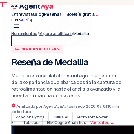
Entrevistas
Blog
Reseñas
Boletín gratis
↓
en
/
es
/
nl
/
fr
/
pt
Herramientas
/
IA para analíticas
/
Medallia
IA PARA ANALÍTICAS
Reseña de Medallia
Medallia es una plataforma integral de gestión
de la experiencia que abarca desde la captura de
retroalimentación hasta el análisis avanzado y la
puesta en marcha de acciones.
Analizado por AgentAya
Actualizado
2026-07-01
16
min
de lectura
Zoho Analytics
Julius AI
Microsoft Power
BI
Tableau
IBM Cogno Analytics
Ver todos
→