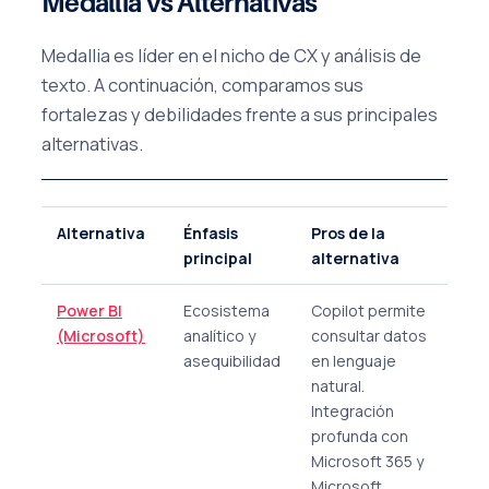
Medallia vs Alternativas
Medallia es líder en el nicho de CX y análisis de
texto. A continuación, comparamos sus
fortalezas y debilidades frente a sus principales
alternativas.
Alternativa
Énfasis
Pros de la
Con
principal
alternativa
alt
Power BI
Ecosistema
Copilot permite
Ret
(Microsoft)
analítico y
consultar datos
sus
asequibilidad
en lenguaje
int
natural.
aná
Integración
sen
profunda con
Insi
Microsoft 365 y
aná
Microsoft
req