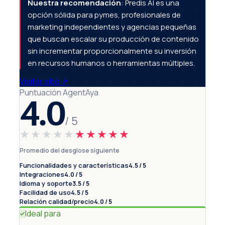
Nuestra recomendación
: Predis AI es una
opción sólida para pymes, profesionales de
marketing independientes y agencias pequeñas
que buscan escalar su producción de contenido
sin incrementar proporcionalmente su inversión
en recursos humanos o herramientas múltiples.
Visitar sitio
↗
Puntuación AgentAya
4.0
/ 5
★★★★★
★★★★★
Promedio del desglose siguiente
Funcionalidades y características
4.5 / 5
Integraciones
4.0 / 5
Idioma y soporte
3.5 / 5
Facilidad de uso
4.5 / 5
Relación calidad/precio
4.0 / 5
Ideal para