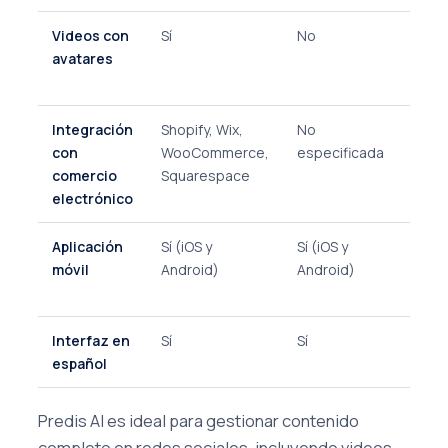
Videos con
Sí
No
Vide
avatares
avat
de IA
Integración
Shopify, Wix,
No
Sin
con
WooCommerce,
especificada
integ
comercio
Squarespace
direc
electrónico
Aplicación
Sí (iOS y
Sí (iOS y
Sin a
móvil
Android)
Android)
móvil
nativ
Interfaz en
Sí
Sí
No
español
Predis AI es ideal para gestionar contenido
completo en redes sociales, incluyendo videos