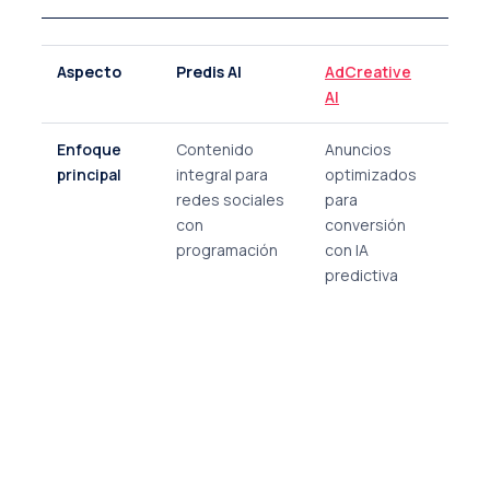
Aspecto
Predis AI
AdCreative
Icon
AI
Enfoque
Contenido
Anuncios
Plata
principal
integral para
optimizados
híbri
redes sociales
para
comb
con
conversión
soft
programación
con IA
publi
predictiva
(Adm
2.0, 
módu
prod
de
anun
UGC 
crea
huma