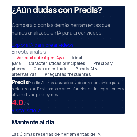
¿Aún dudas con Predis?
Compáralo con las demás herramientas que
hemos analizado en IA para crear videos.
Explora IA para crear videos
→
En este análisis
Veredicto de AgentAya
Ideal
para
Características principales
Precios y
planes
Caso de estudio
Predis AI vs
alternativas
Preguntas frecuentes
Predis
Predis AI crea anuncios, videos y contenido para
redes con IA. Revisamos planes, funciones, integraciones y
alternativas para pymes.
4.0
/ 5
Visitar sitio
↗
Mantente al día
Las últimas reseñas de herramientas de IA,