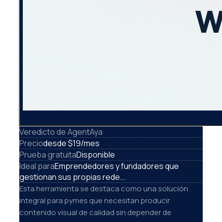
Veredicto de AgentAya
Precio
desde $19/mes
Prueba gratuita
Disponible
Ideal para
Emprendedores y fundadores que
gestionan sus propias rede...
Esta herramienta se destaca como una solución
integral para pymes que necesitan producir
contenido visual de calidad sin depender de