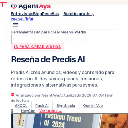
Entrevistas
Blog
Reseñas
Boletín gratis
↓
en
/
es
/
nl
/
fr
/
pt
Herramientas
/
IA para crear videos
/
Predis
IA PARA CREAR VIDEOS
Reseña de Predis AI
Predis AI crea anuncios, videos y contenido para
redes con IA. Revisamos planes, funciones,
integraciones y alternativas para pymes.
Analizado por AgentAya
Actualizado
2026-07-05
11
min
de lectura
AKOOL
Rask AI
Synthesia
Gemini Veo
3
HeyGen
Ver todos
→