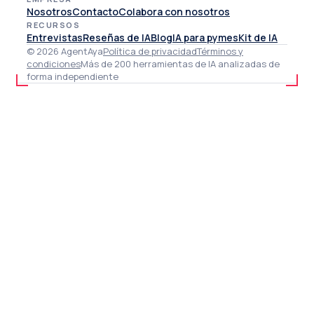
Nosotros
Contacto
Colabora con nosotros
RECURSOS
Entrevistas
Reseñas de IA
Blog
IA para pymes
Kit de IA
© 2026 AgentAya
Política de privacidad
Términos y
condiciones
Más de 200 herramientas de IA analizadas de
forma independiente