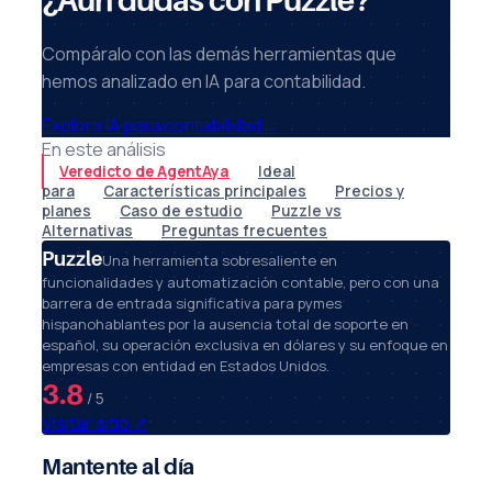
Compáralo con las demás herramientas que
hemos analizado en IA para contabilidad.
Explora IA para contabilidad
→
En este análisis
Veredicto de AgentAya
Ideal
para
Características principales
Precios y
planes
Caso de estudio
Puzzle vs
Alternativas
Preguntas frecuentes
Puzzle
Una herramienta sobresaliente en
funcionalidades y automatización contable, pero con una
barrera de entrada significativa para pymes
hispanohablantes por la ausencia total de soporte en
español, su operación exclusiva en dólares y su enfoque en
empresas con entidad en Estados Unidos.
3.8
/ 5
Visitar sitio
↗
Mantente al día