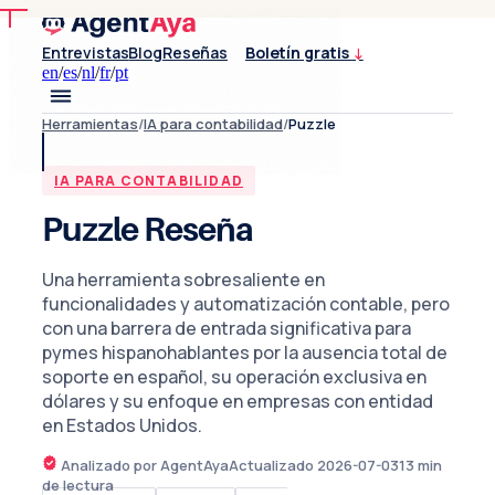
Entrevistas
Blog
Reseñas
Boletín gratis
↓
en
/
es
/
nl
/
fr
/
pt
Herramientas
/
IA para contabilidad
/
Puzzle
IA PARA CONTABILIDAD
Puzzle Reseña
Una herramienta sobresaliente en
funcionalidades y automatización contable, pero
con una barrera de entrada significativa para
pymes hispanohablantes por la ausencia total de
soporte en español, su operación exclusiva en
dólares y su enfoque en empresas con entidad
en Estados Unidos.
Analizado por AgentAya
Actualizado
2026-07-03
13
min
de lectura