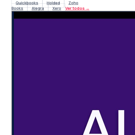
Quickbooks
Holded
Zoho
Books
Alegra
Xero
Ver todos
→