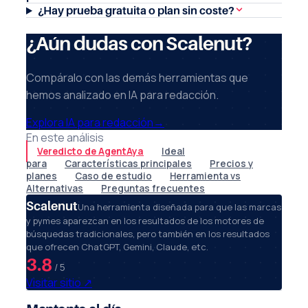
¿Hay prueba gratuita o plan sin coste?
¿Aún dudas con Scalenut?
Compáralo con las demás herramientas que
hemos analizado en IA para redacción.
Explora IA para redacción
→
En este análisis
Veredicto de AgentAya
Ideal
para
Características principales
Precios y
planes
Caso de estudio
Herramienta vs
Alternativas
Preguntas frecuentes
Scalenut
Una herramienta diseñada para que las marcas
y pymes aparezcan en los resultados de los motores de
búsquedas tradicionales, pero también en los resultados
que ofrecen ChatGPT, Gemini, Claude, etc.
3.8
/ 5
Visitar sitio
↗