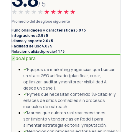
/ 5
★★★★★
★★★★★
Promedio del desglose siguiente
Funcionalidades y características
5.0 / 5
Integraciones
3.8 / 5
Idioma y soporte
2.0 / 5
Facilidad de uso
4.0 / 5
Relación calidad/precio
4.1 / 5
Ideal para
Equipos de marketing y agencias que buscan
un stack GEO unificado (planificar, crear,
optimizar, auditar y monitorear visibilidad AI
desde un panel).
Pymes que necesitan contenido “AI-citable” y
enlaces de sitios confiables sin procesos
manuales de outreach.
Marcas que quieren rastrear menciones,
sentimiento y tendencias en Reddit para
alimentar estrategia editorial y reputación.
Negocios con procesos editoriales en inglés y