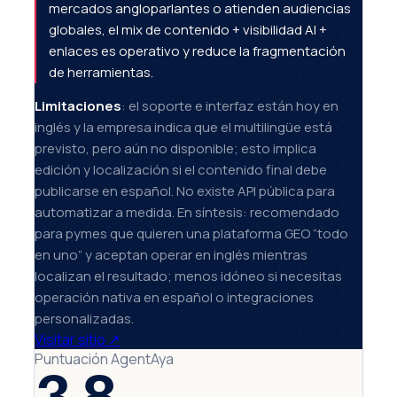
mercados angloparlantes o atienden audiencias
globales, el mix de contenido + visibilidad AI +
enlaces es operativo y reduce la fragmentación
de herramientas.
Limitaciones
: el soporte e interfaz están hoy en
inglés y la empresa indica que el multilingüe está
previsto, pero aún no disponible; esto implica
edición y localización si el contenido final debe
publicarse en español. No existe API pública para
automatizar a medida. En síntesis: recomendado
para pymes que quieren una plataforma GEO “todo
en uno” y aceptan operar en inglés mientras
localizan el resultado; menos idóneo si necesitas
operación nativa en español o integraciones
personalizadas.
Visitar sitio
↗
Puntuación AgentAya
3.8