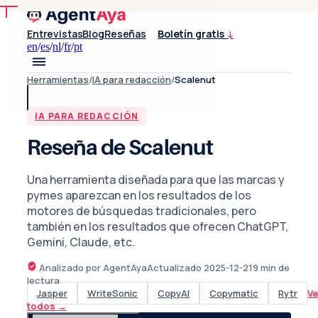
Entrevistas
Blog
Reseñas
Boletín gratis
↓
en
/
es
/
nl
/
fr
/
pt
Herramientas
/
IA para redacción
/
Scalenut
IA PARA REDACCIÓN
Reseña de Scalenut
Una herramienta diseñada para que las marcas y
pymes aparezcan en los resultados de los
motores de búsquedas tradicionales, pero
también en los resultados que ofrecen ChatGPT,
Gemini, Claude, etc.
Analizado por AgentAya
Actualizado
2025-12-21
9
min de
lectura
Jasper
WriteSonic
CopyAI
Copymatic
Rytr
Ve
todos
→