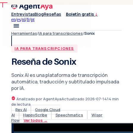
Entrevistas
Blog
Reseñas
Boletín gratis
↓
en
/
es
/
nl
/
fr
/
pt
Herramientas
/
IA para transcripciones
/
Sonix
IA PARA TRANSCRIPCIONES
Reseña de Sonix
Sonix AI es una plataforma de transcripción
automática, traducción y subtitulado impulsada
por IA.
Analizado por AgentAya
Actualizado
2026-07-14
14
min
de lectura
Rev AI
Google Cloud
AI
HappyScribe
Speechmatics
Wispr
Flow
Ver todos
→