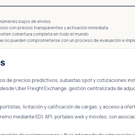
olúmenes bajos de envíos
cio con precios transparentes y activación inmediata
esiten cobertura completa en todo el mundo
ue no pueden comprometerse con un proceso de evaluación e impl
es
 de precios predictivos, subastas spot y cotizaciones inst
 desde Uber Freight Exchange, gestión centralizada de adjud
rtistas, licitación y calificación de cargas, y acceso a ofe
remo mediante EDI, API, portales web y móviles, con asoci
, gestión de reclamaciones y flujo integrado de adquisición 