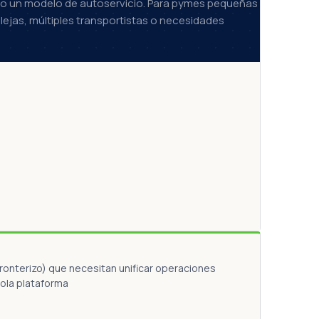
no un modelo de autoservicio. Para pymes pequeñas
ejas, múltiples transportistas o necesidades
ronterizo) que necesitan unificar operaciones
sola plataforma