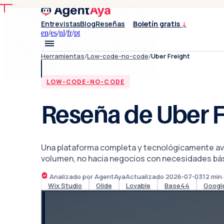
Entrevistas
Blog
Reseñas
Boletín gratis
↓
en
/
es
/
nl
/
fr
/
pt
Herramientas
/
Low-code-no-code
/
Uber Freight
LOW-CODE-NO-CODE
Reseña de Uber F
Una plataforma completa y tecnológicamente ava
volumen, no hacia negocios con necesidades bás
Analizado por AgentAya
Actualizado
2026-07-03
12
min 
Wix Studio
Glide
Lovable
Base44
Googl