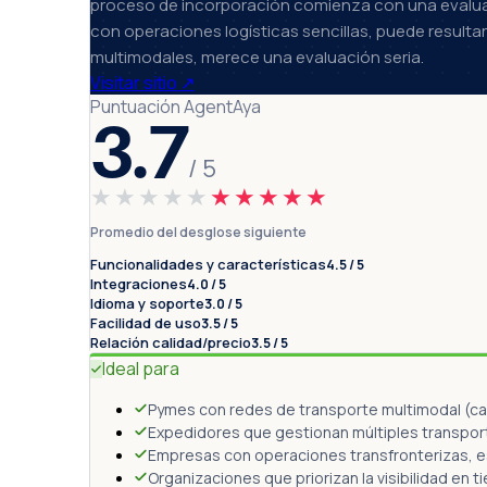
proceso de incorporación comienza con una evaluac
con operaciones logísticas sencillas, puede result
multimodales, merece una evaluación seria.
Visitar sitio
↗
Puntuación AgentAya
3.7
/ 5
★★★★★
★★★★★
Promedio del desglose siguiente
Funcionalidades y características
4.5 / 5
Integraciones
4.0 / 5
Idioma y soporte
3.0 / 5
Facilidad de uso
3.5 / 5
Relación calidad/precio
3.5 / 5
Ideal para
Pymes con redes de transporte multimodal (carg
Expedidores que gestionan múltiples transport
Empresas con operaciones transfronterizas, e
Organizaciones que priorizan la visibilidad en 