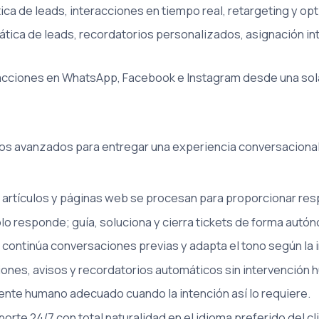
a de leads, interacciones en tiempo real, retargeting y opt
ática de leads, recordatorios personalizados, asignación in
racciones en WhatsApp, Facebook e Instagram desde una sol
los avanzados para entregar una experiencia conversacional 
 artículos y páginas web se procesan para proporcionar res
olo responde; guía, soluciona y cierra tickets de forma autó
continúa conversaciones previas y adapta el tono según la 
ones, avisos y recordatorios automáticos sin intervención 
ente humano adecuado cuando la intención así lo requiere.
rte 24/7 con total naturalidad en el idioma preferido del cl