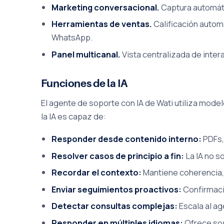
Marketing conversacional.
Captura automátic
Herramientas de ventas.
Calificación autom
WhatsApp.
Panel multicanal.
Vista centralizada de inte
Funciones de la IA
El agente de soporte con IA de Wati utiliza mode
la IA es capaz de:
Responder desde contenido interno:
PDFs,
Resolver casos de principio a fin:
La IA no s
Recordar el contexto:
Mantiene coherencia, 
Enviar seguimientos proactivos:
Confirmaci
Detectar consultas complejas:
Escala al ag
Responder en múltiples idiomas:
Ofrece sopo