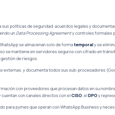
 sus políticas de seguridad, acuerdos legales y documenta
ciendo un
Data Processing Agreement
y controles formales p
e WhatsApp se almacenan solo de forma
temporal
y se elimin
so se mantiene en servidores seguros con cifrado en tránsito
 gestión de riesgos.
orías externas, y documenta todos sus sub-procesadores (G
rmación con proveedores que procesan datos en su nombre 
 y cuentan con canales directos con el
CISO
, el
DPO
y represe
cuado para pymes que operan con WhatsApp Business y neces