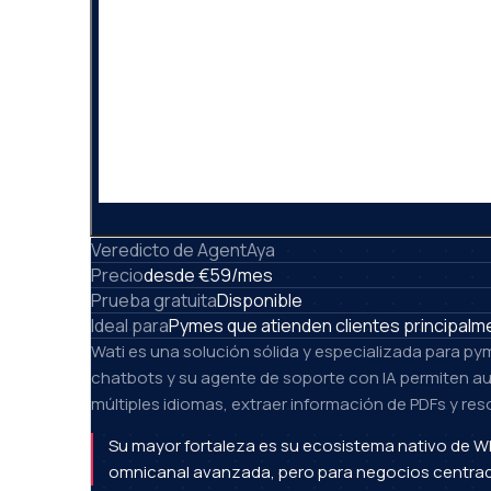
Veredicto de AgentAya
Precio
desde €59/mes
Prueba gratuita
Disponible
Ideal para
Pymes que atienden clientes principal
Wati es una solución sólida y especializada para py
chatbots y su agente de soporte con IA permiten a
múltiples idiomas, extraer información de PDFs y reso
Su mayor fortaleza es su ecosistema nativo de W
omnicanal avanzada, pero para negocios centrados 