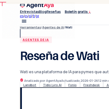
Entrevistas
Blog
Reseñas
Boletín gratis
↓
en
/
es
/
nl
/
fr
/
pt
Herramientas
/
Agentes de IA
/
Wati
AGENTES DE IA
Reseña de Wati
Wati es una plataforma de IA para pymes que au
Analizado por AgentAya
Actualizado
2026-01-26
12
min 
Landbot
Tidio Lyro AI
Fonio
Freshdesk
A