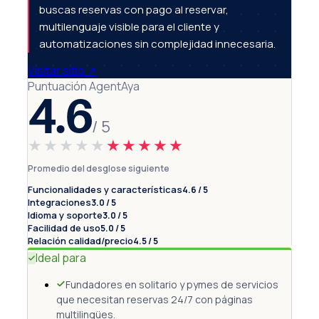
buscas reservas con pago al reservar,
multilenguaje visible para el cliente y
automatizaciones sin complejidad innecesaria.
Visitar sitio
↗
Puntuación AgentAya
4.6
/ 5
★★★★★
★★★★★
Promedio del desglose siguiente
Funcionalidades y características
4.6 / 5
Integraciones
3.0 / 5
Idioma y soporte
3.0 / 5
Facilidad de uso
5.0 / 5
Relación calidad/precio
4.5 / 5
Ideal para
Fundadores en solitario y pymes de servicios
que necesitan reservas 24/7 con páginas
multilingües.