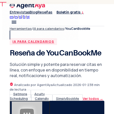
Entrevistas
Blog
Reseñas
Boletín gratis
↓
en
/
es
/
nl
/
fr
/
pt
Herramientas
/
IA para calendarios
/
YouCanBookMe
IA PARA CALENDARIOS
Reseña de YouCanBookMe
Solución simple y potente para reservar citas en
línea, con enfoque en disponibilidad en tiempo
real, notificaciones y automatización.
Analizado por AgentAya
Actualizado
2026-01-23
8
min
de lectura
Setmore
Acuity
Scheduling
Calendly
SimplyBookMe
Ver todos
→