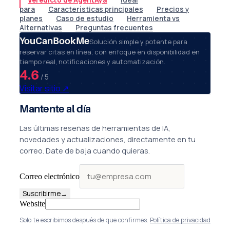
Veredicto de AgentAya
Ideal
para
Características principales
Precios y
planes
Caso de estudio
Herramienta vs
Alternativas
Preguntas frecuentes
YouCanBookMe
Solución simple y potente para
reservar citas en línea, con enfoque en disponibilidad en
tiempo real, notificaciones y automatización.
4.6
/ 5
Visitar sitio
↗
Mantente al día
Las últimas reseñas de herramientas de IA,
novedades y actualizaciones, directamente en tu
correo. Date de baja cuando quieras.
Correo electrónico
Suscribirme
→
Website
Solo te escribimos después de que confirmes.
Política de privacidad