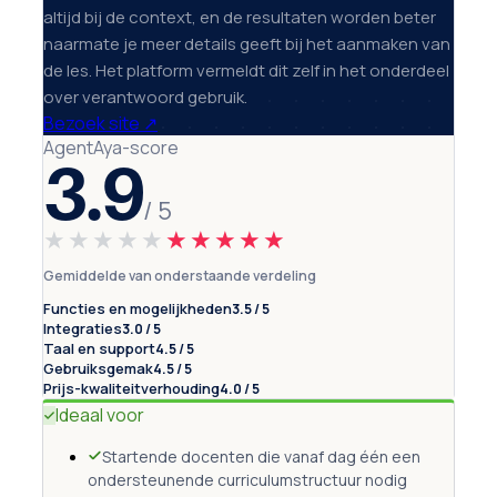
altijd bij de context, en de resultaten worden beter
naarmate je meer details geeft bij het aanmaken van
de les. Het platform vermeldt dit zelf in het onderdeel
over verantwoord gebruik.
Bezoek site
↗
AgentAya-score
3.9
/ 5
★★★★★
★★★★★
Gemiddelde van onderstaande verdeling
Functies en mogelijkheden
3.5 / 5
Integraties
3.0 / 5
Taal en support
4.5 / 5
Gebruiksgemak
4.5 / 5
Prijs-kwaliteitverhouding
4.0 / 5
Ideaal voor
Startende docenten die vanaf dag één een
ondersteunende curriculumstructuur nodig