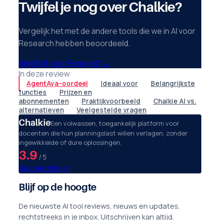
Twijfel je nog over Chalkie?
Vergelijk het met de andere tools die we in AI voor
Research hebben beoordeeld.
Bekijk AI voor Research
→
In deze review
AgentAya-oordeel
Ideaal voor
Belangrijkste
functies
Prijzen en
abonnementen
Praktijkvoorbeeld
Chalkie AI vs.
alternatieven
Veelgestelde vragen
Chalkie
Een volwassen, toegankelijk platform voor
docenten die hun planningslast willen verlagen, zonder
ingewikkelde of dure oplossingen.
3.9
/ 5
Bezoek site
↗
Blijf op de hoogte
De nieuwste AI tool reviews, nieuws en updates,
rechtstreeks in je inbox. Uitschrijven kan altijd.