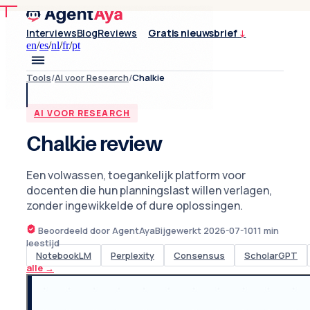
Interviews
Blog
Reviews
Gratis nieuwsbrief
↓
en
/
es
/
nl
/
fr
/
pt
Tools
/
AI voor Research
/
Chalkie
AI VOOR RESEARCH
Chalkie review
Een volwassen, toegankelijk platform voor
docenten die hun planningslast willen verlagen,
zonder ingewikkelde of dure oplossingen.
Beoordeeld door AgentAya
Bijgewerkt
2026-07-10
11
min
leestijd
NotebookLM
Perplexity
Consensus
ScholarGPT
alle
→