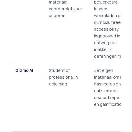
materiaal
bewerkbare
voorbereidt voor
lessen,
anderen
werkbladen en
curriculumreeksen;
accessibility
ingebouwd in het
ontwerp en
makkelijk
oefeningen maken.
Gizmo AI
Student of
Zet eigen
professional in
materiaal om in
opleiding
flashcards en
quizzen met
spaced repetition
en gamification.