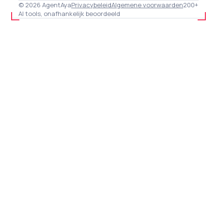
© 2026 AgentAya
Privacybeleid
Algemene voorwaarden
200+
AI tools, onafhankelijk beoordeeld