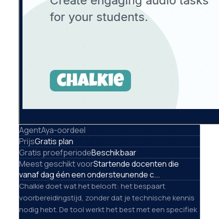
AgentAya-oordeel
Prijs
Gratis plan
Gratis proefperiode
Beschikbaar
Meest geschikt voor
Startende docenten die
vanaf dag één een ondersteunende c...
Chalkie doet wat het belooft: het bespaart
voorbereidingstijd, zonder dat je technische kennis
nodig hebt. De tool werkt het best met een specifiek