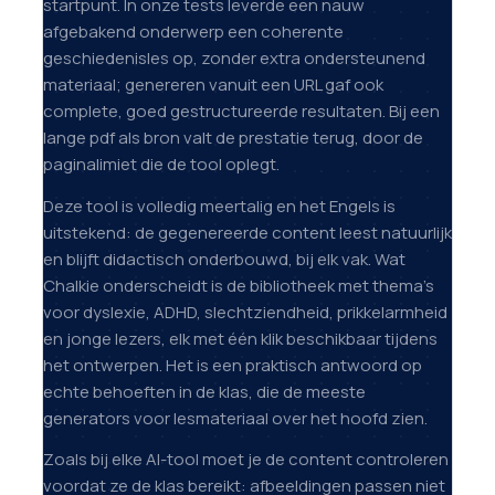
startpunt. In onze tests leverde een nauw
afgebakend onderwerp een coherente
geschiedenisles op, zonder extra ondersteunend
materiaal; genereren vanuit een URL gaf ook
complete, goed gestructureerde resultaten. Bij een
lange pdf als bron valt de prestatie terug, door de
paginalimiet die de tool oplegt.
Deze tool is volledig meertalig en het Engels is
uitstekend: de gegenereerde content leest natuurlijk
en blijft didactisch onderbouwd, bij elk vak. Wat
Chalkie onderscheidt is de bibliotheek met thema's
voor dyslexie, ADHD, slechtziendheid, prikkelarmheid
en jonge lezers, elk met één klik beschikbaar tijdens
het ontwerpen. Het is een praktisch antwoord op
echte behoeften in de klas, die de meeste
generators voor lesmateriaal over het hoofd zien.
Zoals bij elke AI-tool moet je de content controleren
voordat ze de klas bereikt: afbeeldingen passen niet