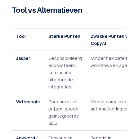
Tool vs Alternatieven
Tool
Sterke Punten
Zwakke Punten vs
CopyAI
Jasper
Geconsolideerd
Minder flexibiliteit in
ecosysteem,
workflows en agents.
community,
uitgebreide
integraties.
Writesonic
Toegankelijke
Minder complexe
prijzen, goede
automatiseringsopties
geïntegreerde
SEO.
Anyword /
Eenvoud en
Beperkt in