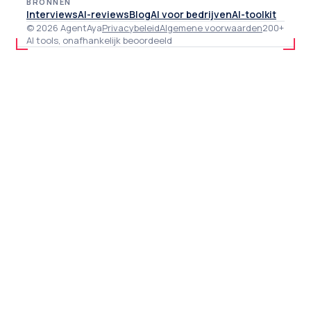
BRONNEN
Interviews
AI-reviews
Blog
AI voor bedrijven
AI-toolkit
© 2026 AgentAya
Privacybeleid
Algemene voorwaarden
200+
AI tools, onafhankelijk beoordeeld