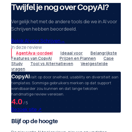
Twijfel je nog over CopyAI?
Vergelijk het met de andere tools die we in AI voor
Schrijven hebben beoordeeld.
Bekijk AI voor Schrijven
→
In deze review
AgentAya-oordeel
Ideaal voor
Belangrijkste
Features van CopyAI
Prijzen en Plannen
Case
Study
Tool vs Alternatieven
Veelgestelde
vragen
CopyAI
Valt op door snelheid, usability en diversiteit aan
templates. Sommige gebruikers merken op dat support
wendbaarder zou kunnen en dat lange teksten
handmatige review vereisen.
4.0
/ 5
Bezoek site
↗
Blijf op de hoogte