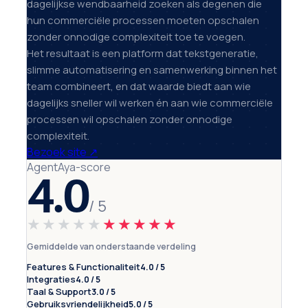
dagelijkse wendbaarheid zoeken als degenen die
hun commerciële processen moeten opschalen
zonder onnodige complexiteit toe te voegen.
Het resultaat is een platform dat tekstgeneratie,
slimme automatisering en samenwerking binnen het
team combineert, en dat waarde biedt aan wie
dagelijks sneller wil werken én aan wie commerciële
processen wil opschalen zonder onnodige
complexiteit.
Bezoek site
↗
AgentAya-score
4.0
/ 5
★★★★★
★★★★★
Gemiddelde van onderstaande verdeling
Features & Functionaliteit
4.0 / 5
Integraties
4.0 / 5
Taal & Support
3.0 / 5
Gebruiksvriendelijkheid
5.0 / 5