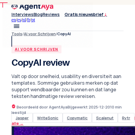
Interviews
Blog
Reviews
Gratis nieuwsbrief
↓
en
/
es
/
nl
/
fr
/
pt
Tools
/
AI voor Schrijven
/
CopyAI
AI VOOR SCHRIJVEN
CopyAI review
Valt op door snelheid, usability en diversiteit aan
templates. Sommige gebruikers merken op dat
support wendbaarder zou kunnen en dat lange
teksten handmatige review vereisen.
Beoordeeld door AgentAya
Bijgewerkt
2025-12-20
10
min
leestijd
Jasper
WriteSonic
Copymatic
Scalenut
Rytr
alle
→