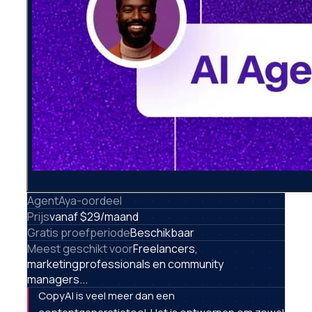
AgentAya-oordeel
Prijs
vanaf $29/maand
Gratis proefperiode
Beschikbaar
Meest geschikt voor
Freelancers,
marketingprofessionals en community
managers...
CopyAI is veel meer dan een