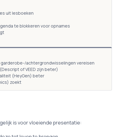
ies uit lesboeken
 agenda te blokkeren voor opnames
gt
 garderobe-/achtergrondwisselingen vereisen
Descript of VEED zijn beter)
aliteit (HeyGen) beter
hics) zoekt
lijk is voor vloeiende presentatie:
deze tot leven te brengen.