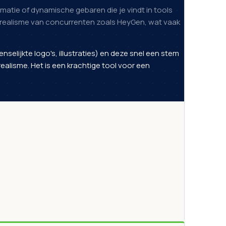
nimatie of dynamische gebaren die je vindt in tools
otorealisme van concurrenten zoals HeyGen, wat vaak
selijkte logo's, illustraties) en deze snel een stem
ealisme. Het is een krachtige tool voor een