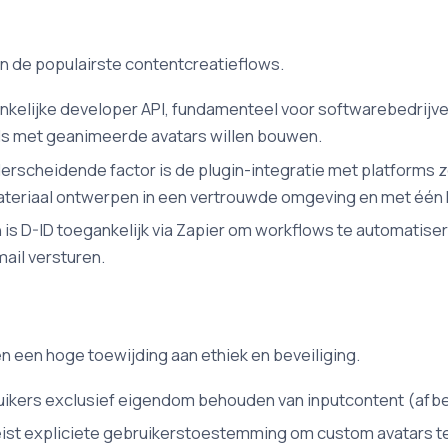
 in de populairste contentcreatieflows.
ankelijke developer API, fundamenteel voor softwarebedrijv
ols met geanimeerde avatars willen bouwen.
erscheidende factor is de plugin-integratie met platforms 
ateriaal ontwerpen in een vertrouwde omgeving en met één 
 is D-ID toegankelijk via Zapier om workflows te automatise
ail versturen.
 een hoge toewijding aan ethiek en beveiliging.
bruikers exclusief eigendom behouden van inputcontent (afb
eist expliciete gebruikerstoestemming om custom avatars t