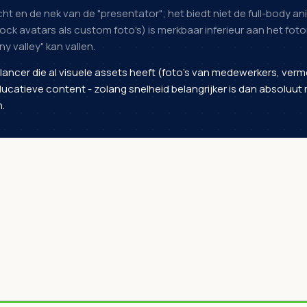
cht en de nek van de "presentator"; het biedt niet de full-body a
tock avatars als custom foto's) is merkbaar inferieur aan het f
ny valley" kan vallen.
ncer die al visuele assets heeft (foto's van medewerkers, vermen
catieve content - zolang snelheid belangrijker is dan absoluut r
.