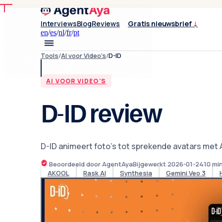
Interviews
Blog
Reviews
Gratis nieuwsbrief
↓
en
/
es
/
nl
/
fr
/
pt
Tools
/
AI voor Video's
/
D-ID
AI VOOR VIDEO'S
D-ID review
D-ID animeert foto's tot sprekende avatars met A
Beoordeeld door AgentAya
Bijgewerkt
2026-01-24
10
min
AKOOL
Rask AI
Synthesia
Gemini Veo 3