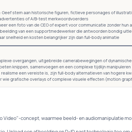
Geef stem aan historische figuren, fictieve personages of illustrat
 advertenties of A/B-test merkwoordvoerders
meer een foto van de CEO of expert voor communicatie zonder hun
afbeelding van een supportmedewerker die antwoorden bondig uitle
 snelheid en kosten belangrijker zijn dan full-body animatie
omplexe overgangen, uitgebreide camerabewegingen of dynamische
oeten knippen, samenvoegen en een complexe tijdlijn manipuleren (
realisme een vereiste is, zijn full-body alternatieven van hogere kw
r wie grafische overlays of complexe visuele effecten (motion grap
to Video"-concept, waarmee beeld- en audiomanipulatie moge
tie. Upload een afbeelding en D-ID past technologie toe om 