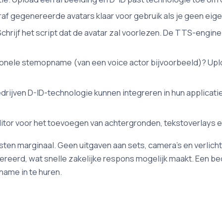
af gegenereerde avatars klaar voor gebruik als je geen eigen
chrijf het script dat de avatar zal voorlezen. De TTS-eng
ionele stemopname (van een voice actor bijvoorbeeld)? Upl
rijven D-ID-technologie kunnen integreren in hun applicat
itor voor het toevoegen van achtergronden, tekstoverlays 
kosten marginaal. Geen uitgaven aan sets, camera's en verlic
erd, wat snelle zakelijke respons mogelijk maakt. Een bed
ame in te huren.