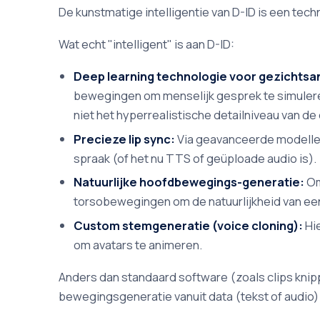
De kunstmatige intelligentie van D-ID is een tec
Wat echt "intelligent" is aan D-ID:
Deep learning technologie voor gezichtsa
bewegingen om menselijk gesprek te simuleren.
niet het hyperrealistische detailniveau van de
Precieze lip sync:
Via geavanceerde modellen 
spraak (of het nu TTS of geüploade audio is).
Natuurlijke hoofdbewegings-generatie:
Om
torsobewegingen om de natuurlijkheid van een
Custom stemgeneratie (voice cloning):
Hie
om avatars te animeren.
Anders dan standaard software (zoals clips knippe
bewegingsgeneratie vanuit data (tekst of audio) d