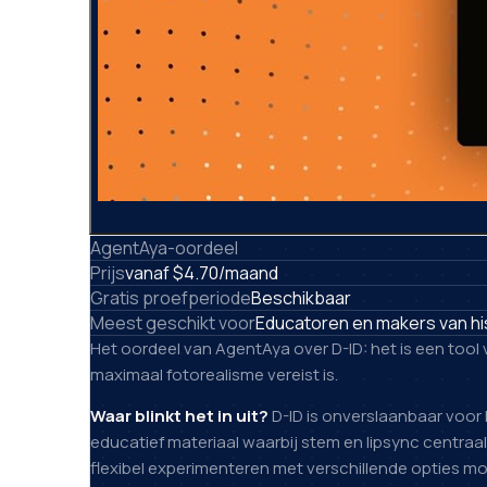
AgentAya-oordeel
Prijs
vanaf $4.70/maand
Gratis proefperiode
Beschikbaar
Meest geschikt voor
Educatoren en makers van his
Het oordeel van AgentAya over D-ID: het is een tool
maximaal fotorealisme vereist is.
Waar blinkt het in uit?
D-ID is onverslaanbaar voor 
educatief materiaal waarbij stem en lipsync centraa
flexibel experimenteren met verschillende opties mog