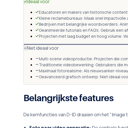
Ideaal voor
Educatoren en makers van historische content: 
Kleine reclamebureaus: Maak snel impactvolle
Bedrijven met belangrijke woordvoerders: Ani
Geanimeerde tutorials en FAQ's: Gebruik een 
Projecten met laag budget en hoog volume: Waar
Niet ideaal voor
Multi-scene videoproductie: Projecten die c
Traditionele videobewerking: Gebruikers die m
Maximaal fotorealisme: Als nieuwsanker-niveau 
Geavanceerd grafisch ontwerp: Niet ideaal voo
Belangrijkste features
De kernfuncties van D-ID draaien om het "Image 
Foto naar video generatie:
De centrale func