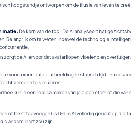
hnisch hoogstandje ontworpen om de illusie van leven te creë
nimatie:
De kern van de tool. De AI analyseert het gezichts
 Belangrijk om te weten: hoewel de technologie intelligent i
 concurrentie.
zorgt de AI ervoor dat avatarlippen vloeiend en overtuige
 te voorkomen dat de afbeelding te statisch lijkt, introducee
 echt persoon te simuleren.
rmee kun je een replica maken van je eigen stem of die van
n of tekst toevoegen) is D-ID's AI volledig gericht op digita
ie anders inert zou zijn.