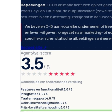
Beperkingen:
D-ID's animatie richt zich op het gezi
zoals HeyGen. Cruciaal: de outputkwaliteit (zowel s
resulteert in een kunstmatig uiterlijk dat in de "uncan
We bevelen D-ID aan voor elke ondernemer of freela
en leven wil geven, omgezet naar marketing- of edu
specifieke niche: statische afbeeldingen animeren
Bezoek site
↗
AgentAya-score
3.5
/ 5
★★★★★
★★★★★
Gemiddelde van onderstaande verdeling
Features en functionaliteit
3.0 / 5
Integraties
4.0 / 5
Taal en support
4.0 / 5
Gebruiksvriendelijkheid
5.0 / 5
Prijs-kwaliteitverhouding
3.0 / 5