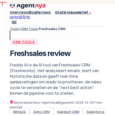
Interviews
Blog
Reviews
Gratis nieuwsbrief
↓
en
/
es
/
nl
/
fr
/
pt
Tools
/
CRM Tools
/
Freshsales CRM
CRM TOOLS
Freshsales review
Freddy AI is de AI tool van Freshsales CRM
(Freshworks). Het analyseert emails, leert van
historische data en geeft real-time
aanbevelingen om leads te prioriteren, de sales
cycle te versnellen en de "next best action"
binnen de pipeline voor te stellen.
Beoordeeld door AgentAya
Bijgewerkt
2025-12-20
7
min
leestijd
Bitrix24
Zoho CRM
Hubspot CRM
Salesforce