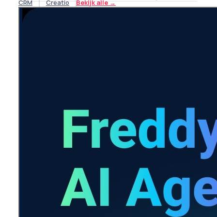
CRM
Creatio
Bekijk alle
→