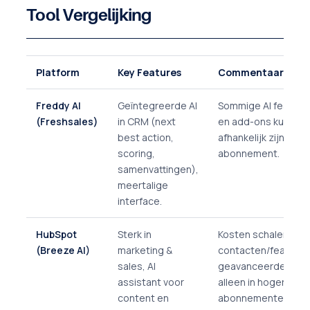
Tool Vergelijking
Platform
Key Features
Commentaar
Freddy AI
Geïntegreerde AI
Sommige AI feature
(Freshsales)
in CRM (next
en add-ons kunnen
best action,
afhankelijk zijn van
scoring,
abonnement.
samenvattingen),
meertalige
interface.
HubSpot
Sterk in
Kosten schalen met
(Breeze AI)
marketing &
contacten/features
sales, AI
geavanceerde AI
assistant voor
alleen in hogere
content en
abonnementen.