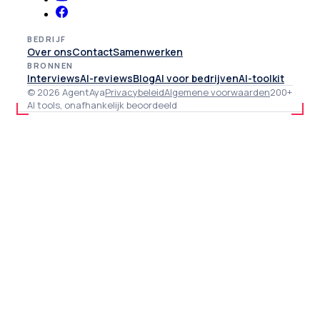
BEDRIJF
Over ons
Contact
Samenwerken
BRONNEN
Interviews
AI-reviews
Blog
AI voor bedrijven
AI-toolkit
© 2026 AgentAya
Privacybeleid
Algemene voorwaarden
200+
AI tools, onafhankelijk beoordeeld