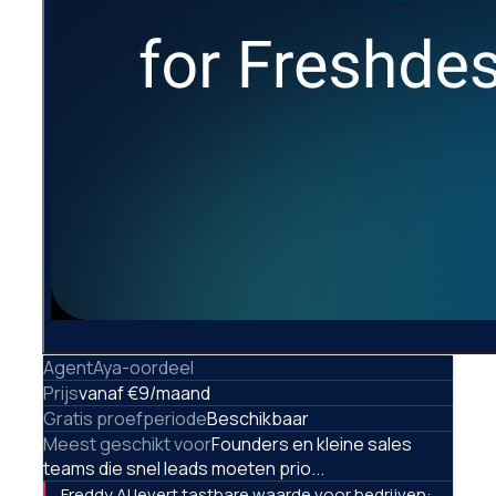
AgentAya-oordeel
Prijs
vanaf €9/maand
Gratis proefperiode
Beschikbaar
Meest geschikt voor
Founders en kleine sales
teams die snel leads moeten prio...
Freddy AI levert tastbare waarde voor bedrijven: