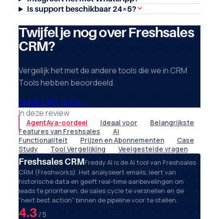
Is support beschikbaar 24×5?
Twijfel je nog over Freshsales
CRM?
Vergelijk het met de andere tools die we in CRM
Tools hebben beoordeeld.
Bekijk CRM Tools
→
In deze review
AgentAya-oordeel
Ideaal voor
Belangrijkste
Features van Freshsales
AI
Functionaliteit
Prijzen en Abonnementen
Case
Study
Tool Vergelijking
Veelgestelde vragen
Freshsales CRM
Freddy AI is de AI tool van Freshsales
CRM (Freshworks). Het analyseert emails, leert van
historische data en geeft real-time aanbevelingen om
leads te prioriteren, de sales cycle te versnellen en de
"next best action" binnen de pipeline voor te stellen.
4.3
/ 5