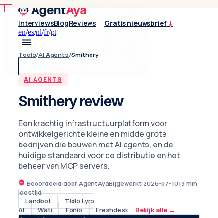
Interviews
Blog
Reviews
Gratis nieuwsbrief
↓
en
/
es
/
nl
/
fr
/
pt
Tools
/
AI Agents
/
Smithery
AI AGENTS
Smithery review
Een krachtig infrastructuurplatform voor
ontwikkelgerichte kleine en middelgrote
bedrijven die bouwen met AI agents, en de
huidige standaard voor de distributie en het
beheer van MCP servers.
Beoordeeld door AgentAya
Bijgewerkt
2026-07-10
13
min
leestijd
Landbot
Tidio Lyro
AI
Wati
Fonio
Freshdesk
Bekijk alle
→