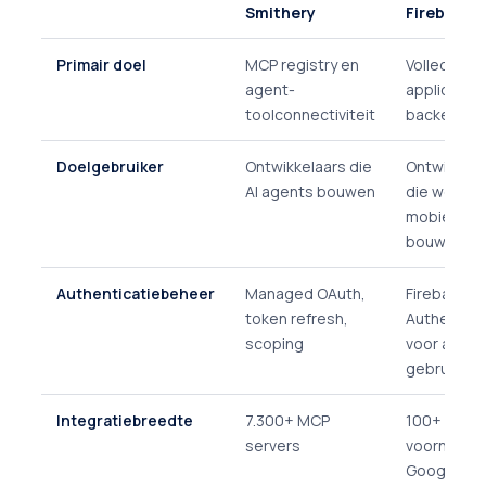
Smithery
Firebase
Primair doel
MCP registry en
Volledig
agent-
applicatie-
toolconnectiviteit
backendpl
Doelgebruiker
Ontwikkelaars die
Ontwikkela
AI agents bouwen
die web- o
mobiele a
bouwen
Authenticatiebeheer
Managed OAuth,
Firebase
token refresh,
Authentica
scoping
voor app-
gebruikers
Integratiebreedte
7.300+ MCP
100+ exten
servers
voornameli
Google-