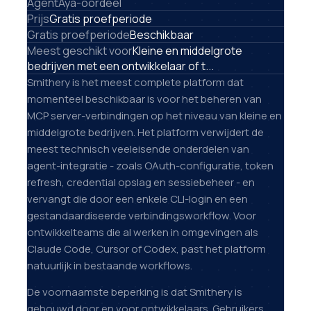
AgentAya-oordeel
Prijs
Gratis proefperiode
Gratis proefperiode
Beschikbaar
Meest geschikt voor
Kleine en middelgrote
bedrijven met een ontwikkelaar of t...
Smithery is het meest complete platform dat
momenteel beschikbaar is voor het beheren van
MCP server-verbindingen op het niveau van kleine en
middelgrote bedrijven. Het platform verwijdert de
meest technisch veeleisende onderdelen van
agent-integratie - zoals OAuth-configuratie, token
refresh, credential opslag en sessiebeheer - en
vervangt die door een enkele CLI-login en een
gestandaardiseerde verbindingsworkflow. Voor
ontwikkelteams die al werken in omgevingen als
Claude Code, Cursor of Codex, past het platform
natuurlijk in bestaande workflows.
De voornaamste beperking is dat Smithery is
gebouwd door en voor ontwikkelaars. Gebruikers