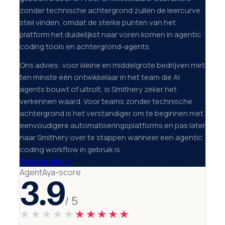
zonder technische achtergrond zullen de leercurve
steil vinden, omdat de sterke punten van het
platform het duidelijkst naar voren komen in agentic
coding tools en achtergrond-agents.
Ons advies: voor kleine en middelgrote bedrijven met
ten minste één ontwikkelaar in het team die AI
agents bouwt of uitrolt, is Smithery zeker het
verkennen waard. Voor teams zonder technische
achtergrond is het verstandiger om te beginnen met
eenvoudigere automatiseringsplatforms en pas later
naar Smithery over te stappen wanneer een agentic
coding workflow in gebruik is.
Bezoek site
↗
AgentAya-score
3.9
/ 5
★★★★★
★★★★★