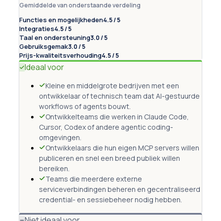
Gemiddelde van onderstaande verdeling
Functies en mogelijkheden
4.5 / 5
Integraties
4.5 / 5
Taal en ondersteuning
3.0 / 5
Gebruiksgemak
3.0 / 5
Prijs-kwaliteitsverhouding
4.5 / 5
Ideaal voor
Kleine en middelgrote bedrijven met een
ontwikkelaar of technisch team dat AI-gestuurde
workflows of agents bouwt.
Ontwikkelteams die werken in Claude Code,
Cursor, Codex of andere agentic coding-
omgevingen.
Ontwikkelaars die hun eigen MCP servers willen
publiceren en snel een breed publiek willen
bereiken.
Teams die meerdere externe
serviceverbindingen beheren en gecentraliseerd
credential- en sessiebeheer nodig hebben.
Niet ideaal voor