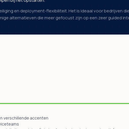
pen bij het opstarten.
iging en deployment-flexibiliteit. Het is ideaal voor bedrijven 
mmige alternatieven die meer gefocust zijn op een zeer guided i
en verschillende accenten
rviceteams