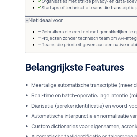
Organisaties met strikte privacy- en data-soev
Startups of technische teams die transcriptie p
Niet ideaal voor
Gebruikers die een tool met gemakkelijker te g
Projecten zonder technisch team om API-integr
Teams die prioriteit geven aan een native mobi
Belangrijkste Features
Meertalige automatische transcriptie (meer da
Real-time en batch-operatie: lage latentie (
Diarisatie (sprekeridentificatie) en woord-v
Automatische interpunctie en normalisatie va
Custom dictionaries voor eigennamen, acroni
Automatische taalidentificatie en talenmeng