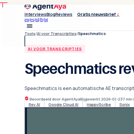
Interviews
Blog
Reviews
Gratis nieuwsbrief
↓
en
/
es
/
nl
/
fr
/
pt
Tools
/
AI voor Transcripties
/
Speechmatics
AI VOOR TRANSCRIPTIES
Speechmatics re
Speechmatics is een automatische AE transcripti
Beoordeeld door AgentAya
Bijgewerkt
2026-01-23
7
min 
Rev AI
Google Cloud AI
HappyScribe
Sonix