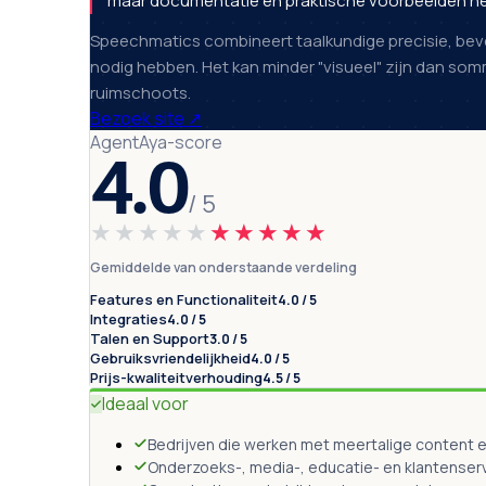
maar documentatie en praktische voorbeelden hel
Speechmatics combineert taalkundige precisie, beveil
nodig hebben. Het kan minder "visueel" zijn dan so
ruimschoots.
Bezoek site
↗
AgentAya-score
4.0
/ 5
★★★★★
★★★★★
Gemiddelde van onderstaande verdeling
Features en Functionaliteit
4.0 / 5
Integraties
4.0 / 5
Talen en Support
3.0 / 5
Gebruiksvriendelijkheid
4.0 / 5
Prijs-kwaliteitverhouding
4.5 / 5
Ideaal voor
Bedrijven die werken met meertalige content 
Onderzoeks-, media-, educatie- en klantense