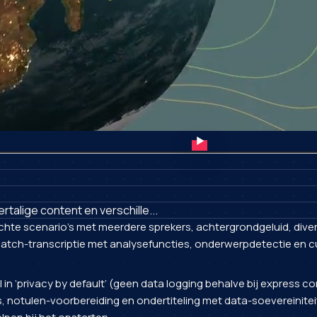
talige content en verschille...
echte scenario's met meerdere sprekers, achtergrondgeluid, dive
atch-transcriptie met analysefuncties, onderwerpdetectie en cu
 in ‘privacy by default’ (geen data logging behalve bij express c
dits, notulen-voorbereiding en ondertiteling met data-soevereiniteit