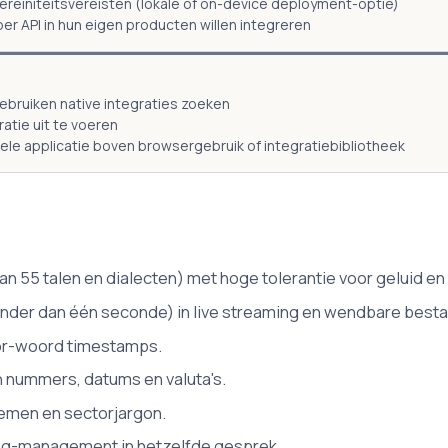
ereiniteitsvereisten (lokale of on-device deployment-optie)
er API in hun eigen producten willen integreren
ebruiken native integraties zoeken
atie uit te voeren
ele applicatie boven browsergebruik of integratiebibliotheek
n 55 talen en dialecten) met hoge tolerantie voor geluid en
minder dan één seconde) in live streaming en wendbare best
oor-woord timestamps.
n nummers, datums en valuta's.
emen en sectorjargon.
ing-management in hetzelfde gesprek.