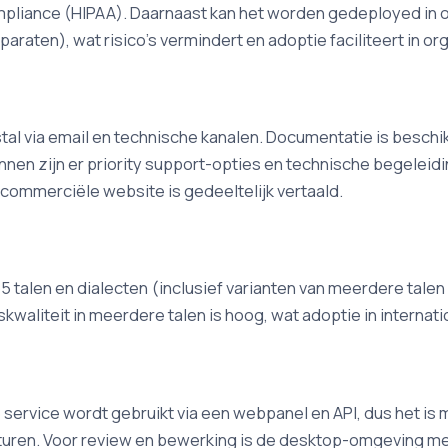
pliance (HIPAA). Daarnaast kan het worden gedeployed in o
pparaten), wat risico's vermindert en adoptie faciliteert in 
al via email en technische kanalen. Documentatie is beschikb
annen zijn er priority support-opties en technische begelei
de commerciële website is gedeeltelijk vertaald.
 talen en dialecten (inclusief varianten van meerdere talen u
aliteit in meerdere talen is hoog, wat adoptie in internatio
 service wordt gebruikt via een webpanel en API, dus het is 
sturen. Voor review en bewerking is de desktop-omgeving m