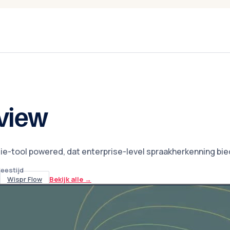
view
e-tool powered, dat enterprise-level spraakherkenning bie
leestijd
Wispr Flow
Bekijk alle
→