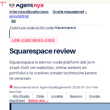
Interviews
Blog
Reviews
Gratis nieuwsbrief
↓
en
/
es
/
nl
/
fr
/
pt
Tools
/
Low-code en No-code
/
Squarespace
LOW-CODE EN NO-CODE
Squarespace review
Squarespace is een no-code platform dat je in
staat stelt om websites, online winkels en
portfolio's te creëren zonder technische kennis
te vereisen.
Beoordeeld door AgentAya
Bijgewerkt
2026-01-24
7
min
leestijd
Wix Studio
Glide
Lovable
Base44
Google
AppSheet
Bekijk alle
→