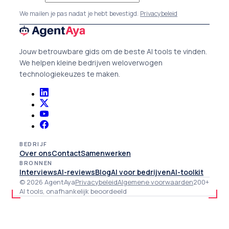
We mailen je pas nadat je hebt bevestigd.
Privacybeleid
Jouw betrouwbare gids om de beste AI tools te vinden.
We helpen kleine bedrijven weloverwogen
technologiekeuzes te maken.
BEDRIJF
Over ons
Contact
Samenwerken
BRONNEN
Interviews
AI-reviews
Blog
AI voor bedrijven
AI-toolkit
© 2026 AgentAya
Privacybeleid
Algemene voorwaarden
200+
AI tools, onafhankelijk beoordeeld