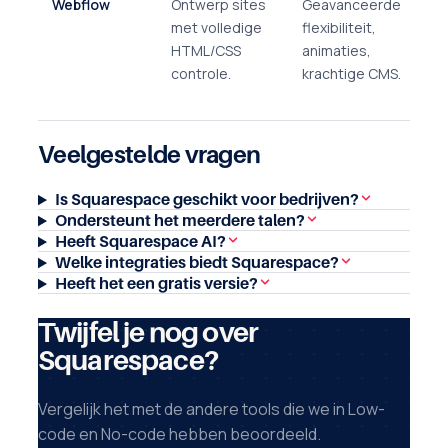
Webflow
Ontwerp sites
Geavanceerde
Ho
met volledige
flexibiliteit,
le
HTML/CSS
animaties,
me
controle.
krachtige CMS.
te
on
Veelgestelde vragen
Is Squarespace geschikt voor bedrijven?
Ondersteunt het meerdere talen?
Heeft Squarespace AI?
Welke integraties biedt Squarespace?
Heeft het een gratis versie?
Twijfel je nog over
Squarespace?
Vergelijk het met de andere tools die we in Low-
code en No-code hebben beoordeeld.