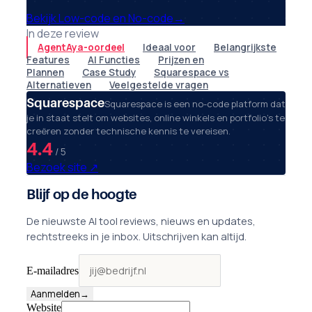
Bekijk Low-code en No-code
→
In deze review
AgentAya-oordeel
Ideaal voor
Belangrijkste
Features
AI Functies
Prijzen en
Plannen
Case Study
Squarespace vs
Alternatieven
Veelgestelde vragen
Squarespace
Squarespace is een no-code platform dat
je in staat stelt om websites, online winkels en portfolio's te
creëren zonder technische kennis te vereisen.
4.4
/ 5
Bezoek site
↗
Blijf op de hoogte
De nieuwste AI tool reviews, nieuws en updates,
rechtstreeks in je inbox. Uitschrijven kan altijd.
E-mailadres
Aanmelden
→
Website