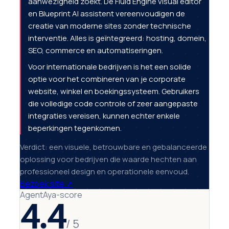
aanwezigheid zoekt. De Fluid Engine visual editor
en Blueprint AI assistent vereenvoudigen de
creatie van moderne sites zonder technische
interventie. Alles is geïntegreerd: hosting, domein,
SEO, commerce en automatiseringen.
Voor internationale bedrijven is het een solide
optie voor het combineren van je corporate
website, winkel en boekingssysteem. Gebruikers
die volledige code controle of zeer aangepaste
integraties vereisen, kunnen echter enkele
beperkingen tegenkomen.
Verdict: een visuele, betrouwbare en gebalanceerde
oplossing voor bedrijven die waarde hechten aan
professioneel design en operationele eenvoud.
Bezoek site
↗
AgentAya-score
4.4
/ 5