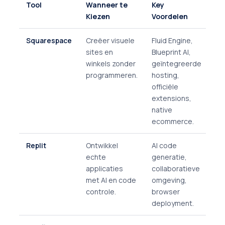
Tool
Wanneer te
Key
Ke
Kiezen
Voordelen
Be
Squarespace
Creëer visuele
Fluid Engine,
Me
sites en
Blueprint AI,
be
winkels zonder
geïntegreerde
co
programmeren.
hosting,
cu
officiële
ve
extensions,
me
native
ecommerce.
Replit
Ontwikkel
AI code
Ge
echte
generatie,
sit
applicaties
collaboratieve
ve
met AI en code
omgeving,
te
controle.
browser
ba
deployment.