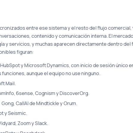
ronizados entre ese sistema y el resto del flujo comercial, 
onversaciones, contenido y comunicación interna. El mercad
a y servicios, y muchas aparecen directamente dentro del f
onibles figuran:
 HubSpot y Microsoft Dynamics, con inicio de sesión único e
us funciones, aunque el equipo no use ninguno.
ft Mail.
mInfo, 6sense, Cognism y DiscoverOrg.
:
Gong, CallAI de Mindtickle y Orum.
t y Seismic.
idyard, Zoom y Slack.