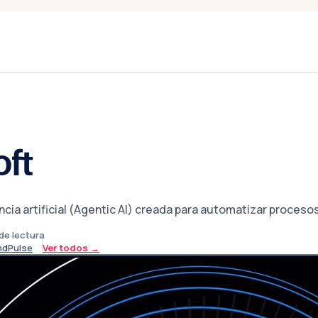
oft
encia artificial (Agentic AI) creada para automatizar proce
de lectura
ndPulse
Ver todos
→