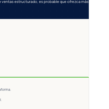
de ventas estructurado, es probable que ofrezca más
aforma.
.