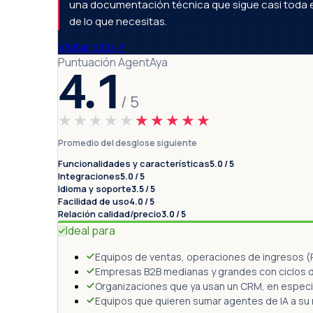
una documentación técnica que sigue casi toda en
de lo que necesitas.
Visitar sitio
↗
Puntuación AgentAya
4.1
/ 5
★★★★★
★★★★★
Promedio del desglose siguiente
Funcionalidades y características
5.0 / 5
Integraciones
5.0 / 5
Idioma y soporte
3.5 / 5
Facilidad de uso
4.0 / 5
Relación calidad/precio
3.0 / 5
Ideal para
Equipos de ventas, operaciones de ingresos (Re
Empresas B2B medianas y grandes con ciclos d
Organizaciones que ya usan un CRM, en especia
Equipos que quieren sumar agentes de IA a su r