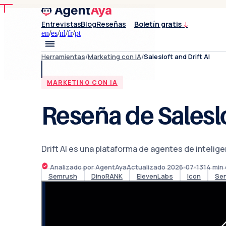
Entrevistas
Blog
Reseñas
Boletín gratis
↓
en
/
es
/
nl
/
fr
/
pt
Herramientas
/
Marketing con IA
/
Salesloft and Drift AI
MARKETING CON IA
Reseña de Salesl
Drift AI es una plataforma de agentes de intelig
Analizado por AgentAya
Actualizado
2026-07-13
14
min 
Semrush
DinoRANK
ElevenLabs
Icon
Se