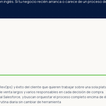
 inglés. Si tu negocio recién arranca o carece de un proceso 
vOps) y éxito del cliente que quieren trabajar sobre una sola plat
e venta largos y varios responsables en cada decisión de compra.
l Salesforce, y buscan orquestar el proceso completo encima de él
utina diaria sin cambiar de herramienta