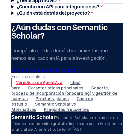
¿Tiene app móvil?
¿Cuenta con API para integraciones?
¿Quién está detrás del proyecto?
¿Aún dudas con Semantic
Scholar?
Compáralo con las demás herramientas que
hemos analizado en IA para la investigación.
Explora IA para la investigación
→
En este análisis
Veredicto de AgentAya
Ideal
para
Características principales
Soporte,
proceso de incorporación (onboarding) y gestión de
cuentas
Precios y planes
Caso de
estudio
Semantic Scholar vs
Alternativas
Preguntas frecuentes
Semantic Scholar
Semantic Scholar es un motor de
búsqueda académico gratuito impulsado por la inteligencia
artificial del Allen Institute for AI (AI2).