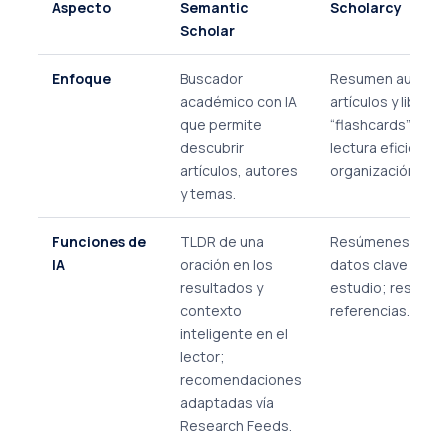
Aspecto
Semantic
Scholarcy
Scholar
Enfoque
Buscador
Resumen automát
académico con IA
artículos y libros 
que permite
“flashcards” inter
descubrir
lectura eficiente 
artículos, autores
organización.
y temas.
Funciones de
TLDR de una
Resúmenes, extr
IA
oración en los
datos clave y tar
resultados y
estudio; resalta 
contexto
referencias.
inteligente en el
lector;
recomendaciones
adaptadas vía
Research Feeds.