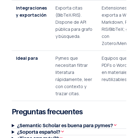
Integraciones
Exporta citas
Extensiones de n
y exportación
(BibTeX/RIS).
exporta a Word, E
Dispone de API
Markdown, PowerP
pública para grafo
RIS/BibTeX; guía 
y búsqueda.
con
Zotero/Mendeley
Ideal para
Pymes que
Equipos que debe
necesitan filtrar
PDFs o Word y con
literatura
en materiales de
rápidamente, leer
reutilizables.
con contexto y
trazar citas.
Preguntas frecuentes
¿Semantic Scholar es buena para pymes?
¿Soporta español?