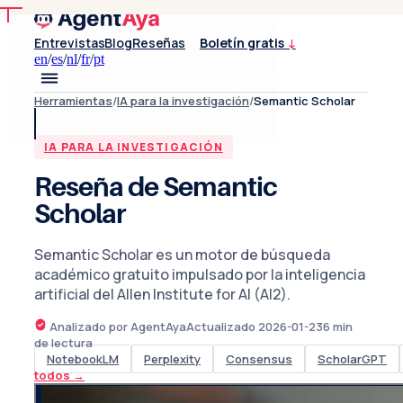
Entrevistas
Blog
Reseñas
Boletín gratis
↓
en
/
es
/
nl
/
fr
/
pt
Herramientas
/
IA para la investigación
/
Semantic Scholar
IA PARA LA INVESTIGACIÓN
Reseña de Semantic
Scholar
Semantic Scholar es un motor de búsqueda
académico gratuito impulsado por la inteligencia
artificial del Allen Institute for AI (AI2).
Analizado por AgentAya
Actualizado
2026-01-23
6
min
de lectura
NotebookLM
Perplexity
Consensus
ScholarGPT
todos
→