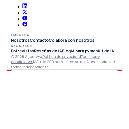
EMPRESA
Nosotros
Contacto
Colabora con nosotros
RECURSOS
Entrevistas
Reseñas de IA
Blog
IA para pymes
Kit de IA
© 2026 AgentAya
Política de privacidad
Términos y
condiciones
Más de 200 herramientas de IA analizadas de
forma independiente