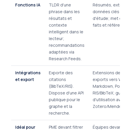
Fonctions IA
TLDR d'une
Résumés, extractio
phrase dans les
données clés et ca
résultats et
d'étude; met en év
contexte
faits et références.
intelligent dans le
lecteur;
recommandations
adaptées via
Research Feeds.
Intégrations
Exporte des
Extensions de navi
et export
citations
exports vers Word, 
(BibTeX/RIS).
Markdown, PowerPo
Dispose d'une API
RIS/BibTeX; guide
publique pour le
d'utilisation avec
graphe et la
Zotero/Mendeley/
recherche.
Idéal pour
PME devant filtrer
Équipes devant ré