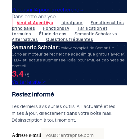
Parcourir IA pour la recherche
→
Dans cette analyse
Verdict AgentAya
Idéal pour
Fonctionnalités
principales
Fonctions IA
Tarification et
formules
Étude de cas
Semantic Scholar vs
Alternatives
Questions fréquentes
Semantic Scholar
Review complet de Semantic
Scholar, moteur de recherche académique gratuit avec IA,
TLDR et lecture augmentée. Idéal pour PME et cabinets de
conseil.
3.4
/ 5
Visiter le site
↗
Restez informé
Les derniers avis sur les outils IA, l'actualité et les
mises à jour, directement dans votre boîte mail.
Désinscription à tout moment.
Adresse e-mail