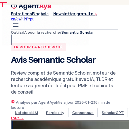
Entretiens
Blog
Avis
Newsletter gratuite
↓
en
/
es
/
nl
/
fr
/
pt
Outils
/
IA pour la recherche
/
Semantic Scholar
IA POUR LA RECHERCHE
Avis Semantic Scholar
Review complet de Semantic Scholar, moteur de
recherche académique gratuit avec IA, TLDR et
lecture augmentée. Idéal pour PME et cabinets
de conseil.
Analysé par AgentAya
Mis à jour
2026-01-23
6
min de
lecture
NotebookLM
Perplexity
Consensus
ScholarGPT
tout
→