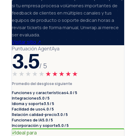
si tu empresa procesa volúmenes importantes de
feedback de clientes en múltiples canales y tus
equipos de producto o soporte dedican horas a
revisar tickets de forma manual, Unwrap.ai merece
ser evaluada.
Visitar sitio
↗
Puntuación AgentAya
3.5
/ 5
★★★★★
★★★★★
Promedio del desglose siguiente
Funciones y características
4.0 / 5
Integraciones
5.0 / 5
Idioma y soporte
3.5 / 5
Facilidad de uso
4.0 / 5
Relación calidad-precio
3.0 / 5
Funciones de IA
5.0 / 5
Incorporación y soporte
5.0 / 5
Ideal para