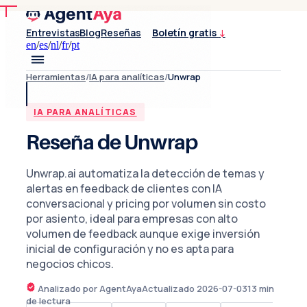
Entrevistas
Blog
Reseñas
Boletín gratis
↓
en
/
es
/
nl
/
fr
/
pt
Herramientas
/
IA para analíticas
/
Unwrap
IA PARA ANALÍTICAS
Reseña de Unwrap
Unwrap.ai automatiza la detección de temas y
alertas en feedback de clientes con IA
conversacional y pricing por volumen sin costo
por asiento, ideal para empresas con alto
volumen de feedback aunque exige inversión
inicial de configuración y no es apta para
negocios chicos.
Analizado por AgentAya
Actualizado
2026-07-03
13
min
de lectura