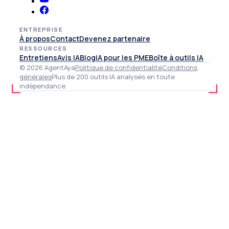
ENTREPRISE
À propos
Contact
Devenez partenaire
RESSOURCES
Entretiens
Avis IA
Blog
IA pour les PME
Boîte à outils IA
© 2026 AgentAya
Politique de confidentialité
Conditions
générales
Plus de 200 outils IA analysés en toute
indépendance