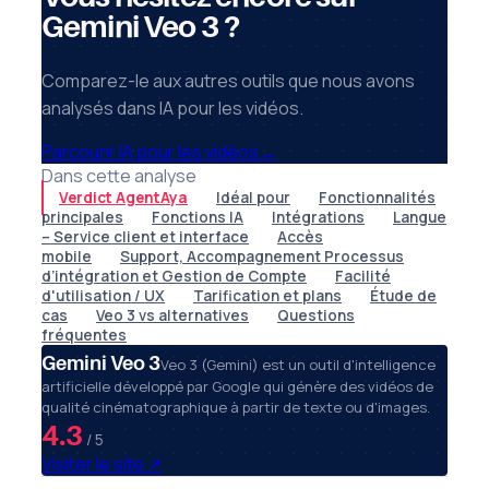
Gemini Veo 3 ?
Comparez-le aux autres outils que nous avons
analysés dans IA pour les vidéos.
Parcourir IA pour les vidéos
→
Dans cette analyse
Verdict AgentAya
Idéal pour
Fonctionnalités
principales
Fonctions IA
Intégrations
Langue
– Service client et interface
Accès
mobile
Support, Accompagnement Processus
d’intégration et Gestion de Compte
Facilité
d'utilisation / UX
Tarification et plans
Étude de
cas
Veo 3 vs alternatives
Questions
fréquentes
Gemini Veo 3
Veo 3 (Gemini) est un outil d'intelligence
artificielle développé par Google qui génère des vidéos de
qualité cinématographique à partir de texte ou d'images.
4.3
/ 5
Visiter le site
↗