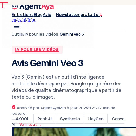
Entretiens
Blog
Avis
Newsletter gratuite
↓
en
/
es
/
nl
/
fr
/
pt
Outils
/
IA pour les vidéos
/
Gemini Veo 3
IA POUR LES VIDÉOS
Avis Gemini Veo 3
Veo 3 (Gemini) est un outil d'intelligence
artificielle développé par Google qui génère des
vidéos de qualité cinématographique à partir de
texte ou d'images.
Analysé par AgentAya
Mis à jour
2025-12-21
7
min de
lecture
AKOOL
Rask AI
Synthesia
HeyGen
Canva
AI
Voir tout
→