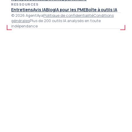
RESSOURCES
Entretiens
Avis IA
Blog
IA pour les PME
Boîte à outils IA
© 2026 AgentAya
Politique de confidentialité
Conditions
générales
Plus de 200 outils IA analysés en toute
indépendance