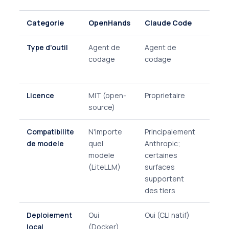
Categorie
OpenHands
Claude Code
Tauri
Type d'outil
Agent de
Agent de
Fram
codage
codage
d'app
nativ
Licence
MIT (open-
Proprietaire
MIT (
source)
sourc
Compatibilite
N'importe
Principalement
N/A
de modele
quel
Anthropic;
modele
certaines
(LiteLLM)
surfaces
supportent
des tiers
Deploiement
Oui
Oui (CLI natif)
Oui (n
local
(Docker)