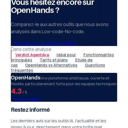
Vous hésitez encore sur
OpenHands ?
Comparez-le aux autres outils que nous avons
analysés dans Low-code-No-code.
Parcourir Low-code-No-code
→
Dans cette analyse
Verdict AgentAya
Idéal pour
Fonctionnalites
principales
Tarifs et plans
Etude de
cas
OpenHands vs Alternatives
Questions
fréquentes
OpenHands
Une plateforme ambitieuse, ouverte et
flexible, particulierement forte pour les equipes techniques.
4.3
/ 5
Visiter le site
↗
Restez informé
Les derniers avis sur les outils IA, l'actualité et les
mises à jour, directement dans votre boîte mail.