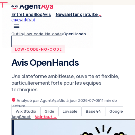
Entretiens
Blog
Avis
Newsletter gratuite
↓
en
/
es
/
nl
/
fr
/
pt
Outils
/
Low-code-No-code
/
OpenHands
LOW-CODE-NO-CODE
Avis OpenHands
Une plateforme ambitieuse, ouverte et flexible,
particulierement forte pour les equipes
techniques.
Analysé par AgentAya
Mis à jour
2026-07-05
11
min de
lecture
Wix Studio
Glide
Lovable
Base44
Google
AppSheet
Voir tout
→