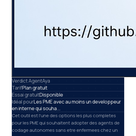
Verdict AgentAya
Tarif
Plan gratuit
Essai gratuit
Disponible
Idéal pour
Les PME avec au moins un developpeur
en interne qui souha...
Cet outil est l'une des options les plus completes
pour les PME qui souhaitent adopter des agents de
codage autonomes sans etre enfermees chez un