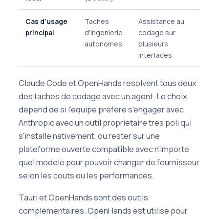
Cas d'usage
Taches
Assistance au
Empa
principal
d'ingenierie
codage sur
d'app
autonomes
plusieurs
nativ
interfaces
Claude Code et OpenHands resolvent tous deux
des taches de codage avec un agent. Le choix
depend de si l'equipe prefere s'engager avec
Anthropic avec un outil proprietaire tres poli qui
s'installe nativement, ou rester sur une
plateforme ouverte compatible avec n'importe
quel modele pour pouvoir changer de fournisseur
selon les couts ou les performances.
Tauri et OpenHands sont des outils
complementaires. OpenHands est utilise pour