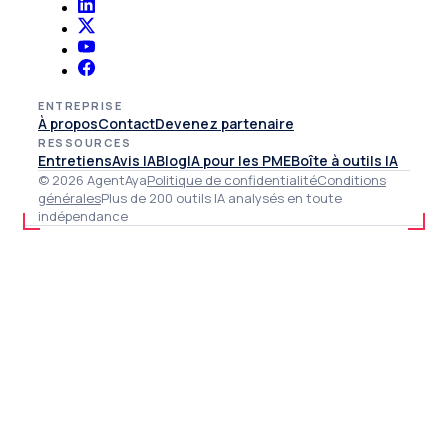
ENTREPRISE
À propos
Contact
Devenez partenaire
RESSOURCES
Entretiens
Avis IA
Blog
IA pour les PME
Boîte à outils IA
© 2026 AgentAya
Politique de confidentialité
Conditions
générales
Plus de 200 outils IA analysés en toute
indépendance