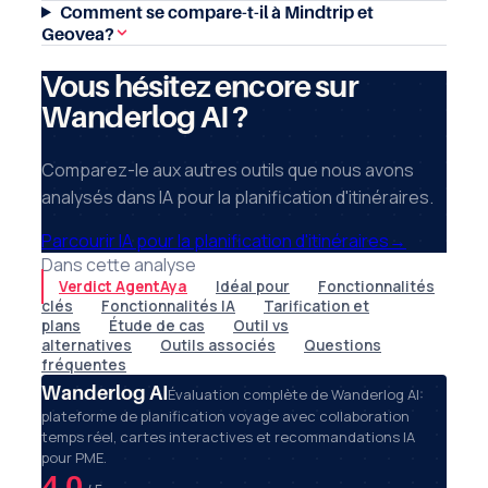
Comment se compare-t-il à Mindtrip et
Geovea?
Vous hésitez encore sur
Wanderlog AI ?
Comparez-le aux autres outils que nous avons
analysés dans IA pour la planification d'itinéraires.
Parcourir IA pour la planification d'itinéraires
→
Dans cette analyse
Verdict AgentAya
Idéal pour
Fonctionnalités
clés
Fonctionnalités IA
Tarification et
plans
Étude de cas
Outil vs
alternatives
Outils associés
Questions
fréquentes
Wanderlog AI
Évaluation complète de Wanderlog AI:
plateforme de planification voyage avec collaboration
temps réel, cartes interactives et recommandations IA
pour PME.
4.0