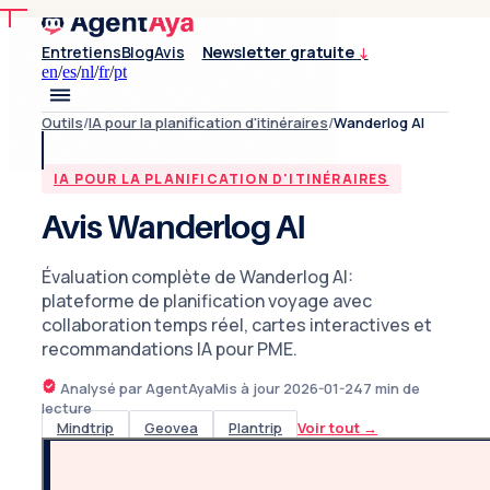
Entretiens
Blog
Avis
Newsletter gratuite
↓
en
/
es
/
nl
/
fr
/
pt
Outils
/
IA pour la planification d'itinéraires
/
Wanderlog AI
IA POUR LA PLANIFICATION D'ITINÉRAIRES
Avis Wanderlog AI
Évaluation complète de Wanderlog AI:
plateforme de planification voyage avec
collaboration temps réel, cartes interactives et
recommandations IA pour PME.
Analysé par AgentAya
Mis à jour
2026-01-24
7
min de
lecture
Mindtrip
Geovea
Plantrip
Voir tout
→