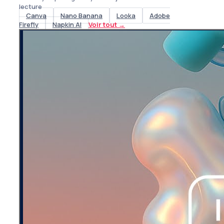
lecture
Canva
Nano Banana
Looka
Adobe
Firefly
Napkin AI
Voir tout
→