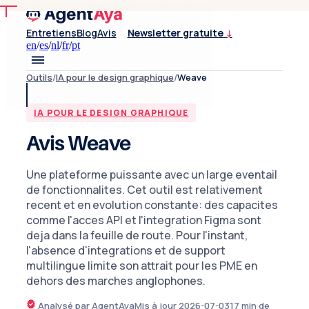
Entretiens
Blog
Avis
Newsletter gratuite
↓
en
/
es
/
nl
/
fr
/
pt
Outils
/
IA pour le design graphique
/
Weave
IA POUR LE DESIGN GRAPHIQUE
Avis Weave
Une plateforme puissante avec un large eventail
de fonctionnalites. Cet outil est relativement
recent et en evolution constante: des capacites
comme l'acces API et l'integration Figma sont
deja dans la feuille de route. Pour l'instant,
l'absence d'integrations et de support
multilingue limite son attrait pour les PME en
dehors des marches anglophones.
Analysé par AgentAya
Mis à jour
2026-07-03
17
min de