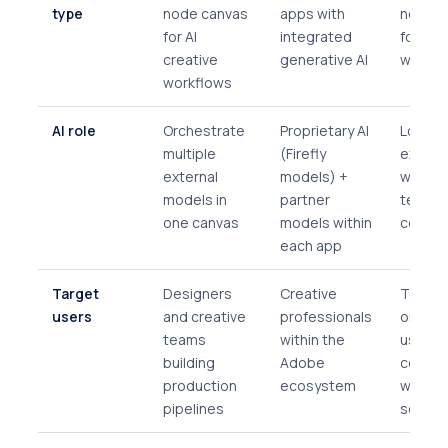
type
node canvas
apps with
node c
for AI
integrated
for loca
creative
generative AI
workfl
workflows
AI role
Orchestrate
Proprietary AI
Local 
multiple
(Firefly
execut
external
models) +
with ful
models in
partner
technic
one canvas
models within
control
each app
Target
Designers
Creative
Technic
users
and creative
professionals
orient
teams
within the
users
building
Adobe
comfor
production
ecosystem
with lo
pipelines
setup