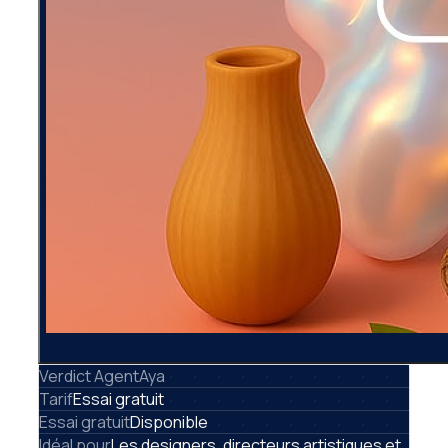
Verdict AgentAya
Tarif
Essai gratuit
Essai gratuit
Disponible
Idéal pour
Les designers, directeurs artistiques et