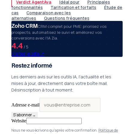
Verdict AgentAya
Idéal pour
Principales
fonctionnalités
Tarification et forfaits
Étude de
cas
Comparaison avec les
alternatives
Questions fréquentes
Zoho CRM
CRM complet pour PME: priorisez vos
prospects, automatisez le suivi et améliorez vos
conversions avec l'IA Zia.
4.4
/ 5
Visiter le site
↗
Restez informé
Les derniers avis sur les outils IA, l'actualité et les
mises à jour, directement dans votre boîte mail.
Désinscription à tout moment.
Adresse e-mail
S'abonner
→
Website
Nous ne vous écrivons qu'après votre confirmation.
Politique de