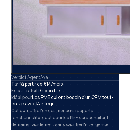
Verdict AgentAya
Tarif
à partir de €14/mois
Essai gratuit
Disponible
Idéal pour
Les PME qui ont besoin d'un CRM tout-
en-un avec IA intégr...
Cet outil offre l'un des meilleurs rapports
fonctionnalité-coût pour les PME qui souhaitent
démarrer rapidement sans sacrifier l'intelligence