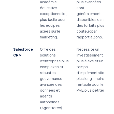
académie
plus avancées
éducative
sont
exceptionnelle ;
généralement
plus facile pour
disponibles dans
les équipes
des forfaits plus
axées sur le
coûteux par
marketing.
rapport à Zoho.
Salesforce
Offre des
Nécessite un
CRM
solutions
investissement
d'entreprise plus
plus élevé et un
complexes et
temps
robustes,
d'implémentation
gouvernance
plus long ; moins
avancée des
rentable pour les
données et
PME plus petites.
agents
autonomes
(Agentforce).