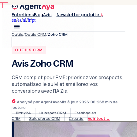
Entretiens
Blog
Avis
Newsletter gratuite
↓
en
/
es
/
nl
/
fr
/
pt
Outils
/
Outils CRM
/
Zoho CRM
OUTILS CRM
Avis Zoho CRM
CRM complet pour PME: priorisez vos prospects,
automatisez le suivi et améliorez vos
conversions avec l'IA Zia.
Analysé par AgentAya
Mis à jour
2026-06-26
8
min de
lecture
Bitrix24
Hubspot CRM
Freshsales
CRM
Salesforce CRM
Creatio
Voir tout
→