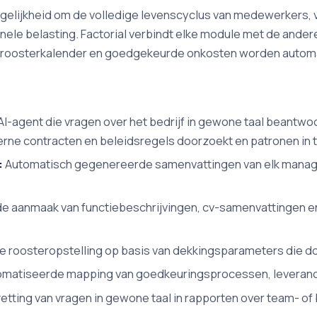
lijkheid om de volledige levenscyclus van medewerkers, va
le belasting. Factorial verbindt elke module met de andere
e roosterkalender en goedgekeurde onkosten worden autom
-agent die vragen over het bedrijf in gewone taal beantwoor
erne contracten en beleidsregels doorzoekt en patronen in
:
Automatisch gegenereerde samenvattingen van elk manag
 aanmaak van functiebeschrijvingen, cv-samenvattingen en
 roosteropstelling op basis van dekkingsparameters die doo
matiseerde mapping van goedkeuringsprocessen, leveranci
tting van vragen in gewone taal in rapporten over team- of 