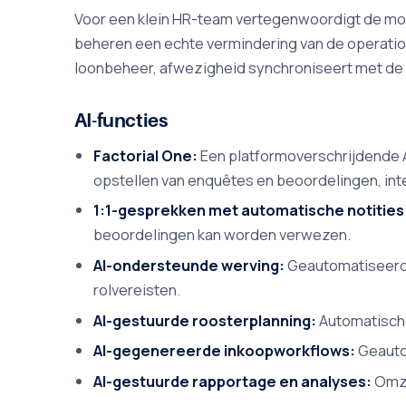
Voor een klein HR-team vertegenwoordigt de moge
beheren een echte vermindering van de operatione
loonbeheer, afwezigheid synchroniseert met d
AI-functies
Factorial One:
Een platformoverschrijdende AI
opstellen van enquêtes en beoordelingen, int
1:1-gesprekken met automatische notities
beoordelingen kan worden verwezen.
AI-ondersteunde werving:
Geautomatiseerde
rolvereisten.
AI-gestuurde roosterplanning:
Automatische
AI-gegenereerde inkoopworkflows:
Geauto
AI-gestuurde rapportage en analyses:
Omze