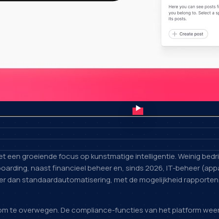
t een groeiende focus op kunstmatige intelligentie. Weinig bed
arding, naast financieel beheer en, sinds 2026, IT-beheer (appar
der dan standaardautomatisering, met de mogelijkheid rapporten
 om te overwegen. De compliance-functies van het platform wee