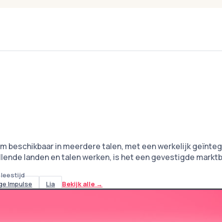
orm beschikbaar in meerdere talen, met een werkelijk geïnt
hillende landen en talen werken, is het een gevestigde mark
 leestijd
ge Impulse
Lia
Bekijk alle
→