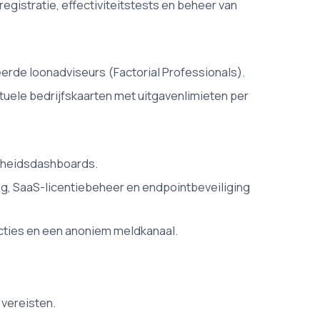
gistratie, effectiviteitstests en beheer van
rde loonadviseurs (Factorial Professionals).
uele bedrijfskaarten met uitgavenlimieten per
ndheidsdashboards.
g, SaaS-licentiebeheer en endpointbeveiliging
ties en een anoniem meldkanaal.
 vereisten.