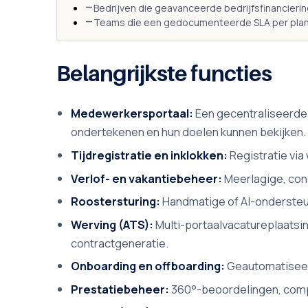
Bedrijven die geavanceerde bedrijfsfinancierin
Teams die een gedocumenteerde SLA per plan 
Belangrijkste functies
Medewerkersportaal:
Een gecentraliseerde
ondertekenen en hun doelen kunnen bekijken.
Tijdregistratie en inklokken:
Registratie via
Verlof- en vakantiebeheer:
Meerlagige, con
Roostersturing:
Handmatige of AI-ondersteund
Werving (ATS):
Multi-portaalvacatureplaatsin
contractgeneratie.
Onboarding en offboarding:
Geautomatiseer
Prestatiebeheer:
360°-beoordelingen, compe