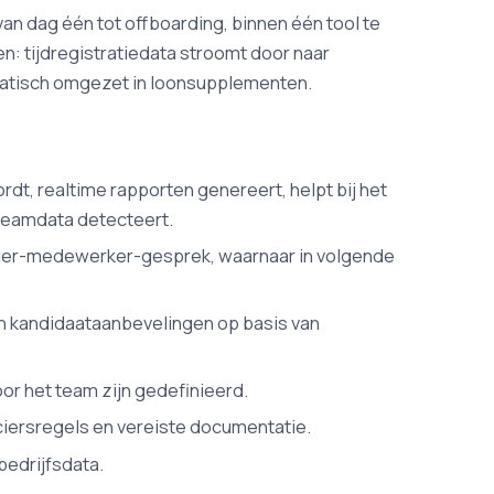
n dag één tot offboarding, binnen één tool te
n: tijdregistratiedata stroomt door naar
atisch omgezet in loonsupplementen.
dt, realtime rapporten genereert, helpt bij het
 teamdata detecteert.
er-medewerker-gesprek, waarnaar in volgende
 kandidaataanbevelingen op basis van
r het team zijn gedefinieerd.
ersregels en vereiste documentatie.
bedrijfsdata.