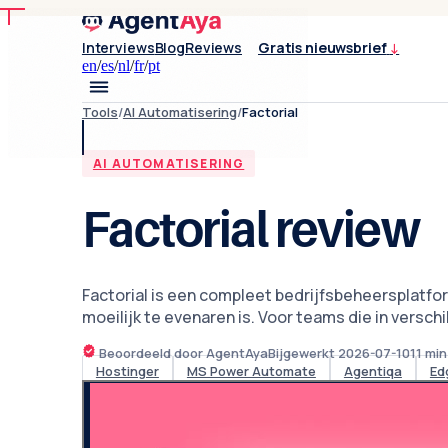
Interviews
Blog
Reviews
Gratis nieuwsbrief
↓
en
/
es
/
nl
/
fr
/
pt
Tools
/
AI Automatisering
/
Factorial
AI AUTOMATISERING
Factorial review
Factorial is een compleet bedrijfsbeheersplatf
moeilijk te evenaren is. Voor teams die in versc
Beoordeeld door AgentAya
Bijgewerkt
2026-07-10
11
min
Hostinger
MS Power Automate
Agentiqa
Ed