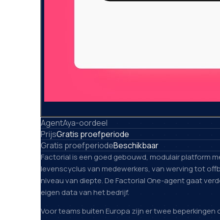
AgentAya-oordeel
Prijs
Gratis proefperiode
Gratis proefperiode
Beschikbaar
Factorial is een goed gebouwd, modulair platform me
levenscyclus van medewerkers, van werving tot offbo
niveau van diepte. De Factorial One-agent gaat ver
eigen data van het bedrijf.
Voor teams buiten Europa zijn er twee beperkingen