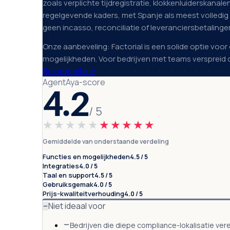
zoals verplichte tijdregistratie, klokkenluiderskana
regelgevende kaders, met Spanje als meest volledig
geen incasso, reconciliatie of leveranciersbetaling
Onze aanbeveling: Factorial is een solide optie vo
mogelijkheden. Voor bedrijven met teams verspreid 
Bezoek site
↗
AgentAya-score
4.2
/ 5
★★★★★
★★★★★
Gemiddelde van onderstaande verdeling
Functies en mogelijkheden
4.5 / 5
Integraties
4.0 / 5
Taal en support
4.5 / 5
Gebruiksgemak
4.0 / 5
Prijs-kwaliteitverhouding
4.0 / 5
Niet ideaal voor
Bedrijven die diepe compliance-lokalisatie vere