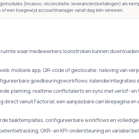
gsmodules (incasso, reconciliatie, leveranciersbetalingen) als ker
of een toegewijd accountmanager vanaf dag één vereisen.
 ruimte waar medewerkers loonstroken kunnen downloaden, 
 web, mobiele app, QR-code of geolocatie; naleving van verpli
figureerbare goedkeuringsworkflows, kalenderintegraties 
e planning, realtime conflictalerts en sync met verlof- en t
g direct vanuit Factorial, een aanpasbare carrièrepagina e
de taaktemplates, configureerbare workflows en volledige
tentietracking, OKR- en KPI-ondersteuning en variabel be