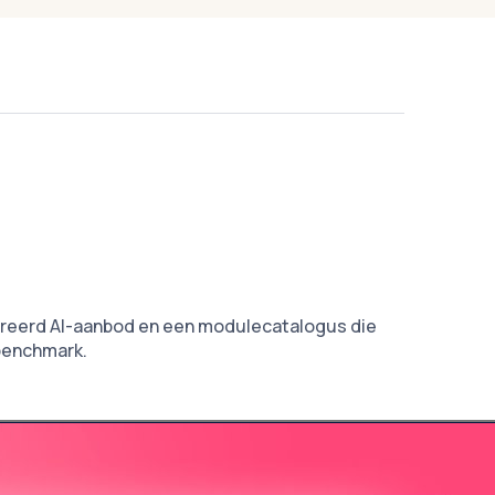
egreerd AI-aanbod en een modulecatalogus die
tbenchmark.