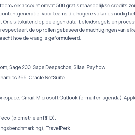
em: elk account omvat 500 gratis maandelijkse credits zond
en contentgeneratie. Voor teams die hogere volumes nodig he
 One uitsluitend op de eigen data, beleidsregels en process
 respecteert de op rollen gebaseerde machtigingen van elk
eacht hoe de vraag is geformuleerd.
om, Sage 200, Sage Despachos, Silae, Payflow.
ynamics 365, Oracle NetSuite.
kspace, Gmail, Microsoft Outlook (e-mail en agenda), Apple
eco (biometrie en RFID).
ingsbenchmarking), TravelPerk.