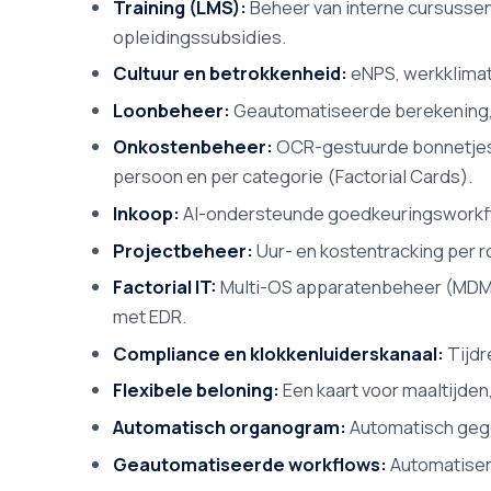
Training (LMS):
Beheer van interne cursussen
opleidingssubsidies.
Cultuur en betrokkenheid:
eNPS, werkklima
Loonbeheer:
Geautomatiseerde berekening, t
Onkostenbeheer:
OCR-gestuurde bonnetjesca
persoon en per categorie (Factorial Cards).
Inkoop:
AI-ondersteunde goedkeuringsworkfl
Projectbeheer:
Uur- en kostentracking per r
Factorial IT:
Multi-OS apparatenbeheer (MDM),
met EDR.
Compliance en klokkenluiderskanaal:
Tijdr
Flexibele beloning:
Een kaart voor maaltijden
Automatisch organogram:
Automatisch gege
Geautomatiseerde workflows:
Automatiseri