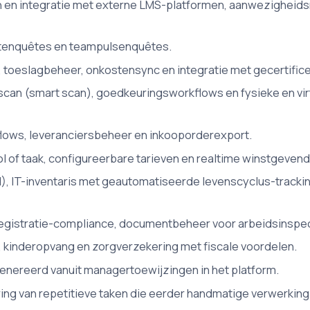
 en integratie met externe LMS-platformen, aanwezigheidsre
tenquêtes en teampulsenquêtes.
oeslagbeheer, onkostensync en integratie met gecertificee
n (smart scan), goedkeuringsworkflows en fysieke en virt
ows, leveranciersbeheer en inkooporderexport.
ol of taak, configureerbare tarieven en realtime winstgeve
 IT-inventaris met geautomatiseerde levenscyclus-trackin
egistratie-compliance, documentbeheer voor arbeidsinspec
, kinderopvang en zorgverzekering met fiscale voordelen.
nereerd vanuit managertoewijzingen in het platform.
ng van repetitieve taken die eerder handmatige verwerking