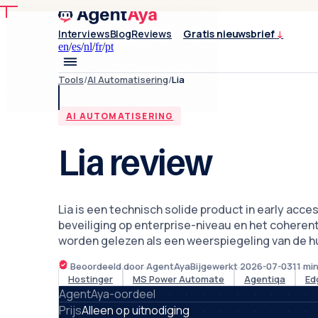
Interviews
Blog
Reviews
Gratis nieuwsbrief
↓
en
/
es
/
nl
/
fr
/
pt
Tools
/
AI Automatisering
/
Lia
AI AUTOMATISERING
Lia review
Lia is een technisch solide product in early acce
beveiliging op enterprise-niveau en het coheren
worden gelezen als een weerspiegeling van de hui
Beoordeeld door AgentAya
Bijgewerkt
2026-07-03
11
min
Hostinger
MS Power Automate
Agentiqa
Ed
AgentAya-oordeel
Prijs
Alleen op uitnodiging