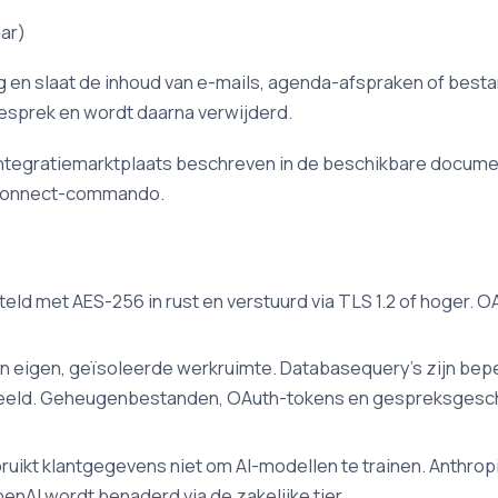
ar)
en slaat de inhoud van e-mails, agenda-afspraken of bestan
gesprek en wordt daarna verwijderd.
tegratiemarktplaats beschreven in de beschikbare document
/connect-commando.
ld met AES-256 in rust en verstuurd via TLS 1.2 of hoger. 
n eigen, geïsoleerde werkruimte. Databasequery's zijn beper
ld. Geheugenbestanden, OAuth-tokens en gespreksgeschied
ruikt klantgegevens niet om AI-modellen te trainen. Anthr
enAI wordt benaderd via de zakelijke tier.