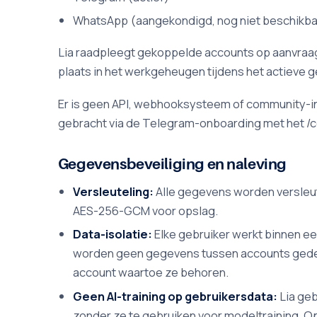
WhatsApp (aangekondigd, nog niet beschikba
Lia raadpleegt gekoppelde accounts op aanvraag 
plaats in het werkgeheugen tijdens het actieve 
Er is geen API, webhooksysteem of community-in
gebracht via de Telegram-onboarding met het 
Gegevensbeveiliging en naleving
Versleuteling:
Alle gegevens worden versleute
AES-256-GCM voor opslag.
Data-isolatie:
Elke gebruiker werkt binnen ee
worden geen gegevens tussen accounts gedee
account waartoe ze behoren.
Geen AI-training op gebruikersdata:
Lia geb
zonder ze te gebruiken voor modeltraining. Op