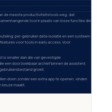
van de meeste productiviteitstools weg: dat
samenhangende tool in plaats van losse functies die
euteling, per-gebruiker data-isolatie en een systeem
eatures voor tools in early access. Voor
jst is smaller dan die van gevestigde
ie een doorzoekbaar archief binnen de assistent
gebruikersbestand groeit.
illen doen zonder een extra app te openen, vinden
en keuze maakt.