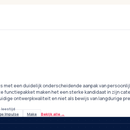
ss met een duidelijk onderscheidende aanpak van persoonlijke
te functiepakket maken het een sterke kandidaat in zijn cat
dige ontwerpkwaliteit en niet als bewijs van langdurige pre
 leestijd
ge Impulse
Make
Bekijk alle
→