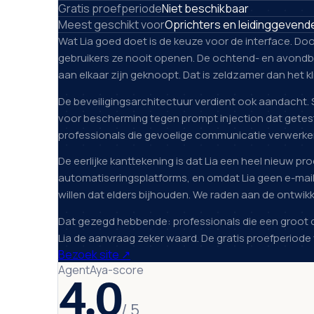
Gratis proefperiode
Niet beschikbaar
Meest geschikt voor
Oprichters en leidinggevend
Wat Lia goed doet is de keuze voor de interface. Doo
gebruikers ze nooit openen. De ochtend- en avondbr
aan elkaar zijn geknoopt. Dat is zeldzamer dan het kl
De beveiligingsarchitectuur verdient ook aandacht. 
voor bescherming tegen prompt injection dat getest 
professionals die gevoelige communicatie verwerken,
De eerlijke kanttekening is dat Lia een heel nieuw pro
automatiseringsplatforms, en omdat Lia geen e-mai
willen dat elders bijhouden. We raden aan de ontwik
Dat gezegd hebbende: professionals die een groot d
Lia de aanvraag zeker waard. De gratis proefperiode
Bezoek site
↗
AgentAya-score
4.0
/ 5