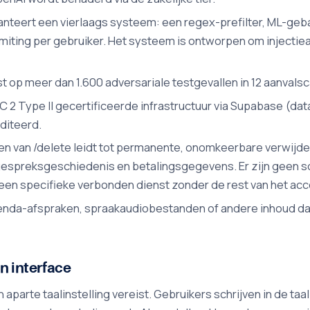
anteert een vierlaags systeem: een regex-prefilter, ML-geb
limiting per gebruiker. Het systeem is ontworpen om injecti
t op meer dan 1.600 adversariale testgevallen in 12 aanval
C 2 Type II gecertificeerde infrastructuur via Supabase (da
diteerd.
en van /delete leidt tot permanente, onomkeerbare verwijde
espreksgeschiedenis en betalingsgegevens. Er zijn geen s
 een specifieke verbonden dienst zonder de rest van het ac
nda-afspraken, spraakaudiobestanden of andere inhoud dan
n interface
aparte taalinstelling vereist. Gebruikers schrijven in de taa