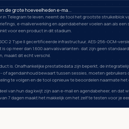
en die grote hoeveelheden e-ma...
r in Telegram te leven, neemt de tool het grootste struikelblok 
iefings, e-mailverwerking en agendabeheer voelen aan als een 
inkt voor een product in dit stadium.
SOC 2 Type II gecertificeerde infrastructuur, AES-256-GCM-versl
is op meer dan 1.600 aanvalsvarianten: dat zijn geen standaardf
 maakt dit echt verschil.
duct is. Onafhankelijke prestatiedata zijn beperkt, de integratieli
l- of agendainhoud bewaart tussen sessies, moeten gebruikers d
keling te volgen en de tool opnieuw te beoordelen naarmate het 
eel van hun dag kwijt zijn aan e-mail en agendabeheer, en dat w
 van 7 dagen maakt het makkelijk om het zelf te testen voor je e