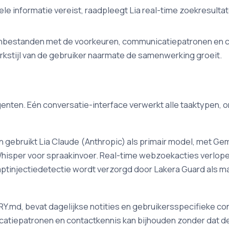
e informatie vereist, raadpleegt Lia real-time zoekresultat
bestanden met de voorkeuren, communicatiepatronen en co
rkstijl van de gebruiker naarmate de samenwerking groeit.
genten. Eén conversatie-interface verwerkt alle taaktypen
gebruikt Lia Claude (Anthropic) als primair model, met Gemi
hisper voor spraakinvoer. Real-time webzoekacties verlopen
injectiedetectie wordt verzorgd door Lakera Guard als mach
md, bevat dagelijkse notities en gebruikersspecifieke cont
iepatronen en contactkennis kan bijhouden zonder dat de 