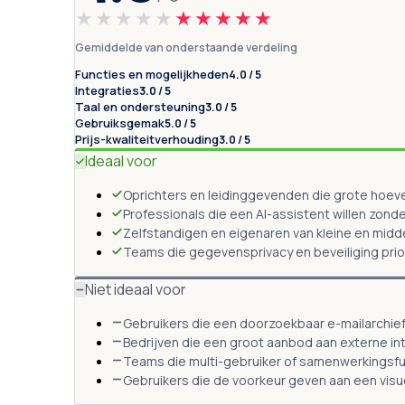
★★★★★
★★★★★
Gemiddelde van onderstaande verdeling
Functies en mogelijkheden
4.0 / 5
Integraties
3.0 / 5
Taal en ondersteuning
3.0 / 5
Gebruiksgemak
5.0 / 5
Prijs-kwaliteitverhouding
3.0 / 5
Ideaal voor
Oprichters en leidinggevenden die grote hoe
Professionals die een AI-assistent willen zonde
Zelfstandigen en eigenaren van kleine en midde
Teams die gegevensprivacy en beveiliging prior
Niet ideaal voor
Gebruikers die een doorzoekbaar e-mailarchief
Bedrijven die een groot aanbod aan externe i
Teams die multi-gebruiker of samenwerkingsf
Gebruikers die de voorkeur geven aan een vis