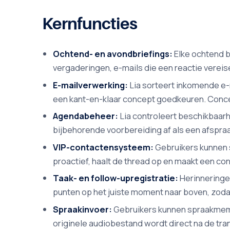
Kernfuncties
Ochtend- en avondbriefings:
Elke ochtend b
vergaderingen, e-mails die een reactie vereise
E-mailverwerking:
Lia sorteert inkomende e-ma
een kant-en-klaar concept goedkeuren. Concep
Agendabeheer:
Lia controleert beschikbaarh
bijbehorende voorbereiding af als een afspra
VIP-contactensysteem:
Gebruikers kunnen s
proactief, haalt de thread op en maakt een co
Taak- en follow-upregistratie:
Herinneringe
punten op het juiste moment naar boven, zodat
Spraakinvoer:
Gebruikers kunnen spraakmemo'
originele audiobestand wordt direct na de tran