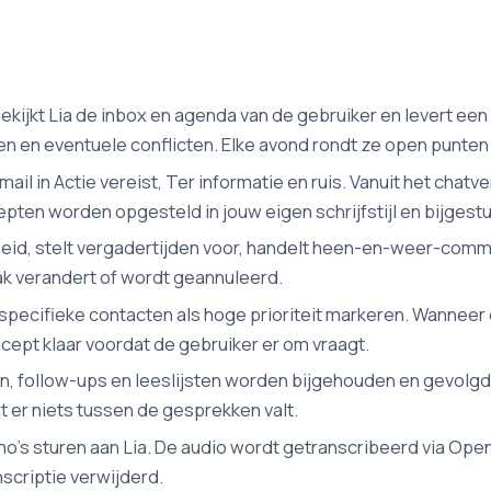
ekijkt Lia de inbox en agenda van de gebruiker en levert e
n en eventuele conflicten. Elke avond rondt ze open punten a
il in Actie vereist, Ter informatie en ruis. Vanuit het chatv
ten worden opgesteld in jouw eigen schrijfstijl en bijgest
eid, stelt vergadertijden voor, handelt heen-en-weer-commu
ak verandert of wordt geannuleerd.
pecifieke contacten als hoge prioriteit markeren. Wanneer ee
ncept klaar voordat de gebruiker er om vraagt.
n, follow-ups en leeslijsten worden bijgehouden en gevolgd
 er niets tussen de gesprekken valt.
s sturen aan Lia. De audio wordt getranscribeerd via Open
scriptie verwijderd.