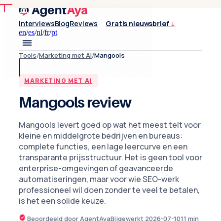
Interviews
Blog
Reviews
Gratis nieuwsbrief
↓
en
/
es
/
nl
/
fr
/
pt
Tools
/
Marketing met AI
/
Mangools
MARKETING MET AI
Mangools review
Mangools levert goed op wat het meest telt voor
kleine en middelgrote bedrijven en bureaus:
complete functies, een lage leercurve en een
transparante prijsstructuur. Het is geen tool voor
enterprise-omgevingen of geavanceerde
automatiseringen, maar voor wie SEO-werk
professioneel wil doen zonder te veel te betalen,
is het een solide keuze.
Beoordeeld door AgentAya
Bijgewerkt
2026-07-10
11
min