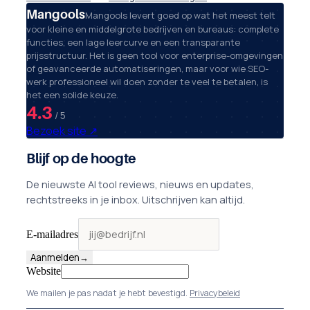
Mangools
Mangools levert goed op wat het meest telt
voor kleine en middelgrote bedrijven en bureaus: complete
functies, een lage leercurve en een transparante
prijsstructuur. Het is geen tool voor enterprise-omgevingen
of geavanceerde automatiseringen, maar voor wie SEO-
werk professioneel wil doen zonder te veel te betalen, is
het een solide keuze.
4.3
/ 5
Bezoek site
↗
Blijf op de hoogte
De nieuwste AI tool reviews, nieuws en updates,
rechtstreeks in je inbox. Uitschrijven kan altijd.
E-mailadres
Aanmelden
→
Website
We mailen je pas nadat je hebt bevestigd.
Privacybeleid