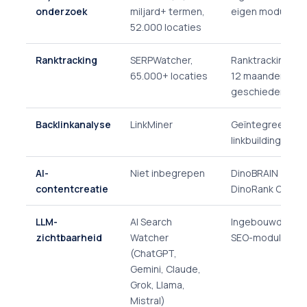
onderzoek
miljard+ termen,
eigen module
52.000 locaties
Ranktracking
SERPWatcher,
Ranktracking me
65.000+ locaties
12 maanden
geschiedenis
Backlinkanalyse
LinkMiner
Geïntegreerde
linkbuilding
AI-
Niet inbegrepen
DinoBRAIN +
contentcreatie
DinoRank Copilo
LLM-
AI Search
Ingebouwde LL
zichtbaarheid
Watcher
SEO-module
(ChatGPT,
Gemini, Claude,
Grok, Llama,
Mistral)