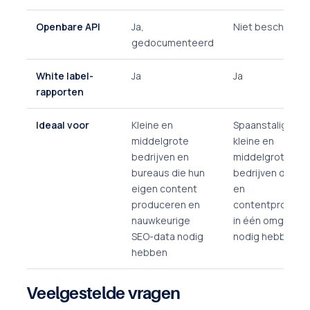
Openbare API
Ja,
Niet beschikbaa
gedocumenteerd
White label-
Ja
Ja
rapporten
Ideaal voor
Kleine en
Spaanstalige
middelgrote
kleine en
bedrijven en
middelgrote
bureaus die hun
bedrijven die SE
eigen content
en
produceren en
contentproduct
nauwkeurige
in één omgeving
SEO-data nodig
nodig hebben
hebben
Veelgestelde vragen