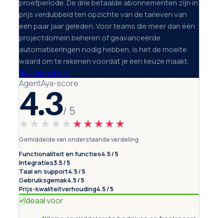
proefperiode. De drie betaalde abonnementen zijn in
prijs verdubbeld ten opzichte van de tarieven van
een paar jaar geleden. Voor teams die meer dan één
projectdomein beheren of geavanceerde
automatiseringen nodig hebben, is het de moeite
waard om te rekenen voordat je een keuze maakt.
Bezoek site
↗
AgentAya-score
4.3
/ 5
★★★★★
★★★★★
Gemiddelde van onderstaande verdeling
Functionaliteit en functies
4.5 / 5
Integraties
3.5 / 5
Taal en support
4.5 / 5
Gebruiksgemak
4.5 / 5
Prijs-kwaliteitverhouding
4.5 / 5
Ideaal voor