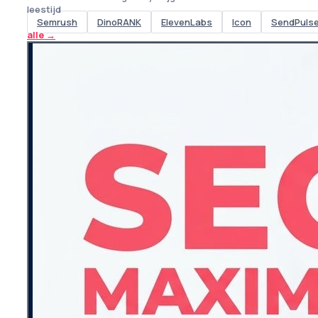
leestijd
Semrush
DinoRANK
ElevenLabs
Icon
SendPuls
alle
→