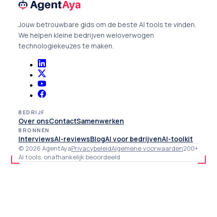
Jouw betrouwbare gids om de beste AI tools te vinden.
We helpen kleine bedrijven weloverwogen
technologiekeuzes te maken.
BEDRIJF
Over ons
Contact
Samenwerken
BRONNEN
Interviews
AI-reviews
Blog
AI voor bedrijven
AI-toolkit
© 2026 AgentAya
Privacybeleid
Algemene voorwaarden
200+
AI tools, onafhankelijk beoordeeld