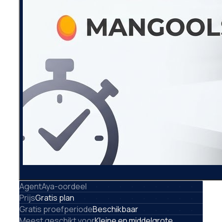
AgentAya-oordeel
Prijs
Gratis plan
Gratis proefperiode
Beschikbaar
Meest geschikt voor
Kleine en middelgrote