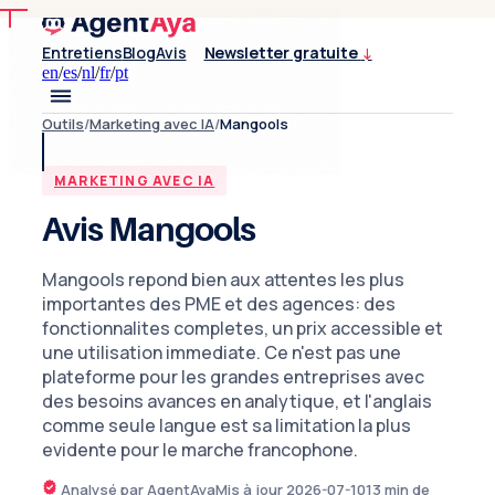
Entretiens
Blog
Avis
Newsletter gratuite
↓
en
/
es
/
nl
/
fr
/
pt
Outils
/
Marketing avec IA
/
Mangools
MARKETING AVEC IA
Avis Mangools
Mangools repond bien aux attentes les plus
importantes des PME et des agences: des
fonctionnalites completes, un prix accessible et
une utilisation immediate. Ce n'est pas une
plateforme pour les grandes entreprises avec
des besoins avances en analytique, et l'anglais
comme seule langue est sa limitation la plus
evidente pour le marche francophone.
Analysé par AgentAya
Mis à jour
2026-07-10
13
min de