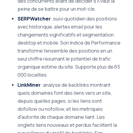
des concurrents avant de decider s'il vaut la
peine de se battre pour un mot-cle.
SERPWatcher
: suivi quotidien des positions
avec historique, alertes email pour les
changements significatifs et segmentation
desktop et mobile. Son Indice de Performance
transforme l'ensemble des positions en un
seul chiffre resumant le potentiel de trafic
organique estime du site. Supporte plus de 65
000 localites.
LinkMiner
: analyse de backlinks montrant
quels domaines font des liens vers un site,
depuis quelles pages, si les liens sont
dofollow ou nofollow, et les metriques
d'autorite de chaque domaine liant. Les
onglets liens nouveaux et perdus facilitent la
surveillance du profil de backlinks. Son