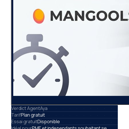
Verdict AgentAya
Tarif
Plan gratuit
Essai gratuit
Disponible
Idéal pour
PME et independants souhaitant se