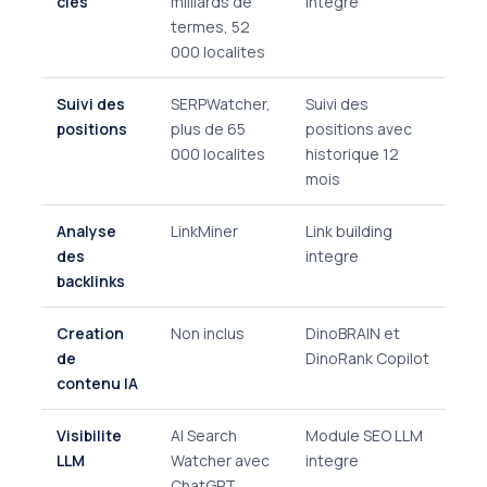
cles
milliards de
integre
termes, 52
000 localites
Suivi des
SERPWatcher,
Suivi des
positions
plus de 65
positions avec
000 localites
historique 12
mois
Analyse
LinkMiner
Link building
des
integre
backlinks
Creation
Non inclus
DinoBRAIN et
de
DinoRank Copilot
contenu IA
Visibilite
AI Search
Module SEO LLM
LLM
Watcher avec
integre
ChatGPT,