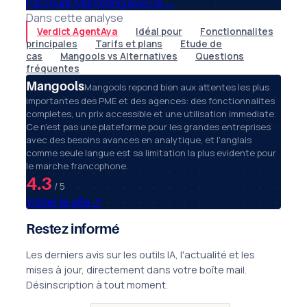
Parcourir Marketing avec IA
→
Dans cette analyse
Verdict AgentAya
Idéal pour
Fonctionnalites
principales
Tarifs et plans
Etude de
cas
Mangools vs Alternatives
Questions
fréquentes
Mangools
Mangools repond bien aux attentes les plus
importantes des PME et des agences: des fonctionnalites
completes, un prix accessible et une utilisation immediate.
Ce n'est pas une plateforme pour les grandes entreprises
avec des besoins avances en analytique, et l'anglais
comme seule langue est sa limitation la plus evidente pour
le marche francophone.
4.3
/ 5
Visiter le site
↗
Restez informé
Les derniers avis sur les outils IA, l'actualité et les
mises à jour, directement dans votre boîte mail.
Désinscription à tout moment.