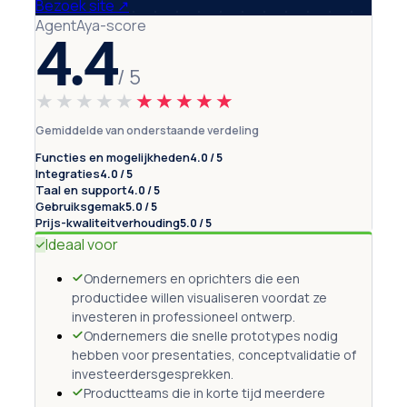
Bezoek site
↗
AgentAya-score
4.4
/ 5
★★★★★
★★★★★
Gemiddelde van onderstaande verdeling
Functies en mogelijkheden
4.0 / 5
Integraties
4.0 / 5
Taal en support
4.0 / 5
Gebruiksgemak
5.0 / 5
Prijs-kwaliteitverhouding
5.0 / 5
Ideaal voor
Ondernemers en oprichters die een
productidee willen visualiseren voordat ze
investeren in professioneel ontwerp.
Ondernemers die snelle prototypes nodig
hebben voor presentaties, conceptvalidatie of
investeerdersgesprekken.
Productteams die in korte tijd meerdere