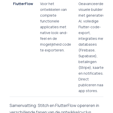
FlutterFlow
Voor het
Geavanceerde
ontwikkelen van
visuele builder
complete
met generatieve
functionele
AI, volledige
applicaties met
Flutter-code-
native look-and-
export,
feel en de
integraties met
mogelijkheid code
databases
te exporteren.
(Firebase,
Supabase),
betalingen
(Stripe), kaarten
en notificaties.
Direct
publiceren naar
app stores.
Samenvatting: Stitch en FlutterFlow opereren in
verschillende fasen van de ontwikkelcyclus.