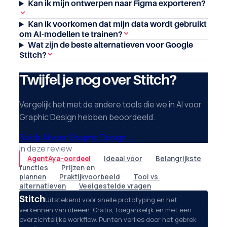
Kan ik mijn ontwerpen naar Figma exporteren?
Kan ik voorkomen dat mijn data wordt gebruikt
om AI-modellen te trainen?
Wat zijn de beste alternatieven voor Google
Stitch?
Twijfel je nog over Stitch?
Vergelijk het met de andere tools die we in AI voor
Graphic Design hebben beoordeeld.
Bekijk AI voor Graphic Design
→
In deze review
AgentAya-oordeel
Ideaal voor
Belangrijkste
functies
Prijzen en
plannen
Praktijkvoorbeeld
Tool vs.
alternatieven
Veelgestelde vragen
Stitch
Uitstekend voor snelle prototyping en het
verkennen van ideeën. Gratis, toegankelijk en met een
overzichtelijke workflow. Punten verlies door het gebrek