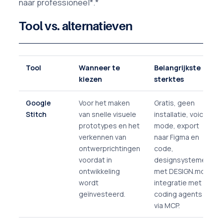
naar professioneel*.*
Tool vs. alternatieven
Tool
Wanneer te
Belangrijkste
kiezen
sterktes
Google
Voor het maken
Gratis, geen
Stitch
van snelle visuele
installatie, voice
prototypes en het
mode, export
verkennen van
naar Figma en
ontwerprichtingen
code,
voordat in
designsystemen
ontwikkeling
met DESIGN.md,
wordt
integratie met
geïnvesteerd.
coding agents
via MCP.