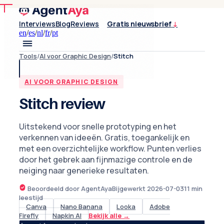
Interviews
Blog
Reviews
Gratis nieuwsbrief
↓
en
/
es
/
nl
/
fr
/
pt
Tools
/
AI voor Graphic Design
/
Stitch
AI VOOR GRAPHIC DESIGN
Stitch review
Uitstekend voor snelle prototyping en het
verkennen van ideeën. Gratis, toegankelijk en
met een overzichtelijke workflow. Punten verlies
door het gebrek aan fijnmazige controle en de
neiging naar generieke resultaten.
Beoordeeld door AgentAya
Bijgewerkt
2026-07-03
11
min
leestijd
Canva
Nano Banana
Looka
Adobe
Firefly
Napkin AI
Bekijk alle
→