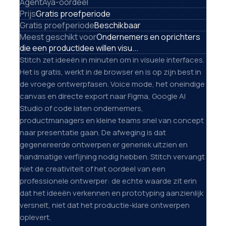
AgentAya-oordeel
Prijs
Gratis proefperiode
Gratis proefperiode
Beschikbaar
Meest geschikt voor
Ondernemers en oprichters
die een productidee willen visu...
Stitch zet ideeën in minuten om in visuele interfaces.
Het is gratis, werkt in de browser en is op zijn best in
de vroege ontwerpfasen. Voice mode, het oneindige
canvas en directe export naar Figma, Google AI
Studio of code laten ondernemers,
productmanagers en kleine teams snel van concept
naar presentatie gaan. De afweging is dat
gegenereerde ontwerpen er generiek uitzien en
handmatige verfijning nodig hebben. Stitch vervangt
niet de creativiteit of het oordeel van een
professionele ontwerper: de echte waarde zit erin
dat het ideeën verkennen en prototyping aanzienlijk
versnelt, niet dat het productie-klare ontwerpen
oplevert.