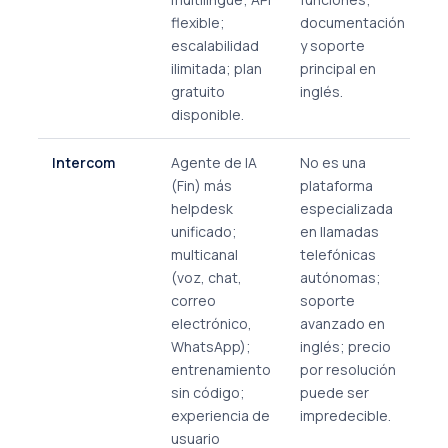
flexible;
documentación
escalabilidad
y soporte
ilimitada; plan
principal en
gratuito
inglés.
disponible.
Intercom
Agente de IA
No es una
(Fin) más
plataforma
helpdesk
especializada
unificado;
en llamadas
multicanal
telefónicas
(voz, chat,
autónomas;
correo
soporte
electrónico,
avanzado en
WhatsApp);
inglés; precio
entrenamiento
por resolución
sin código;
puede ser
experiencia de
impredecible.
usuario