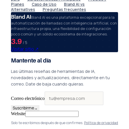
Planes
Caso de Uso
Bland AI vs
Alternatives
Preguntas frecuentes
Bland AI
Bland AI es una plataforma excepcional para la
automatización de llamadas con inteligencia artificial, con
infraestructura propia, una flexibilidad de configuración
poco común y un sólido ecosistema de integraciones.
3.9
/ 5
Visitar sitio
↗
Mantente al día
Las últimas reseñas de herramientas de IA,
novedades y actualizaciones, directamente en tu
correo. Date de baja cuando quieras.
Correo electrónico
Suscribirme
→
Website
Solo te escribimos después de que confirmes.
Política de privacidad