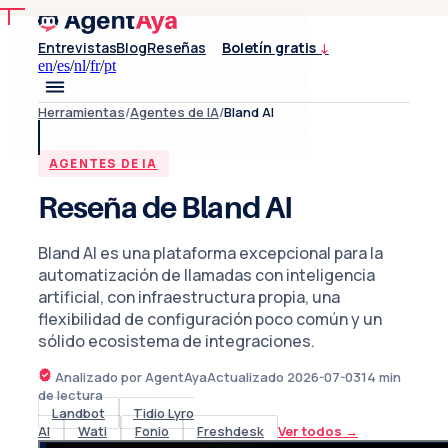
Entrevistas
Blog
Reseñas
Boletín gratis
↓
en
/
es
/
nl
/
fr
/
pt
Herramientas
/
Agentes de IA
/
Bland AI
AGENTES DE IA
Reseña de Bland AI
Bland AI es una plataforma excepcional para la
automatización de llamadas con inteligencia
artificial, con infraestructura propia, una
flexibilidad de configuración poco común y un
sólido ecosistema de integraciones.
Analizado por AgentAya
Actualizado
2026-07-03
14
min
de lectura
Landbot
Tidio Lyro
AI
Wati
Fonio
Freshdesk
Ver todos
→