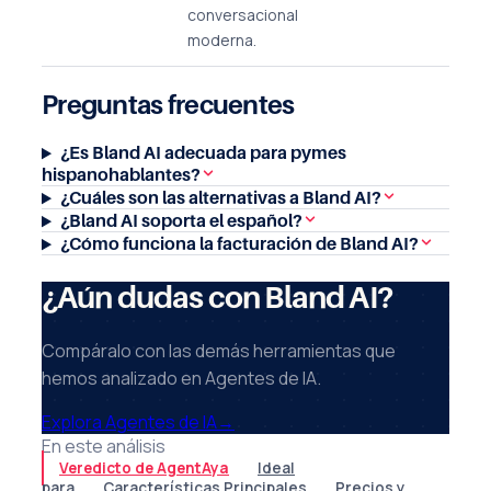
conversacional
moderna.
Preguntas frecuentes
¿Es Bland AI adecuada para pymes
hispanohablantes?
¿Cuáles son las alternativas a Bland AI?
¿Bland AI soporta el español?
¿Cómo funciona la facturación de Bland AI?
¿Aún dudas con Bland AI?
Compáralo con las demás herramientas que
hemos analizado en Agentes de IA.
Explora Agentes de IA
→
En este análisis
Veredicto de AgentAya
Ideal
para
Características Principales
Precios y