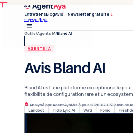
Entretiens
Blog
Avis
Newsletter gratuite
↓
en
/
es
/
nl
/
fr
/
pt
Outils
/
Agents IA
/
Bland AI
AGENTS IA
Avis Bland AI
Bland AI est une plateforme exceptionnelle pour l
flexibilite de configuration rare et un ecosystem
Analysé par AgentAya
Mis à jour
2026-07-03
12
min de l
Landbot
Tidio Lyro AI
Wati
Fonio
Freshd