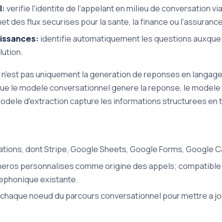
l:
verifie l'identite de l'appelant en milieu de conversation 
t des flux securises pour la sante, la finance ou l'assurance
aissances:
identifie automatiquement les questions auxquelle
lution.
I n'est pas uniquement la generation de reponses en langage n
que le modele conversationnel genere la reponse, le modele
 modele d'extraction capture les informations structurees en
cations, dont Stripe, Google Sheets, Google Forms, Google Ca
umeros personnalises comme origine des appels; compatible 
lephonique existante.
chaque noeud du parcours conversationnel pour mettre a jo