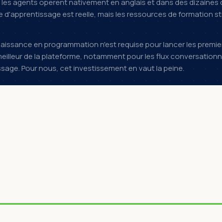
: les agents operent nativement en anglais et dans des dizaines 
d'apprentissage est reelle, mais les ressources de formation str
issance en programmation n'est requise pour lancer les premiers
le meilleur de la plateforme, notamment pour les flux conversatio
ge. Pour nous, cet investissement en vaut la peine.