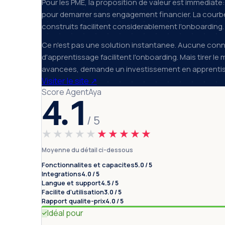
Pour les PME, la proposition de valeur est immediate
pour demarrer sans engagement financier. La courbe 
construits facilitent considerablement l'onboarding.
Ce n'est pas une solution instantanee. Aucune conna
d'apprentissage facilitent l'onboarding. Mais tirer 
avancees, demande un investissement en apprentissa
Visiter le site
↗
Score AgentAya
4.1
/ 5
★★★★★
★★★★★
Moyenne du détail ci-dessous
Fonctionnalites et capacites
5.0 / 5
Integrations
4.0 / 5
Langue et support
4.5 / 5
Facilite d'utilisation
3.0 / 5
Rapport qualite-prix
4.0 / 5
Idéal pour