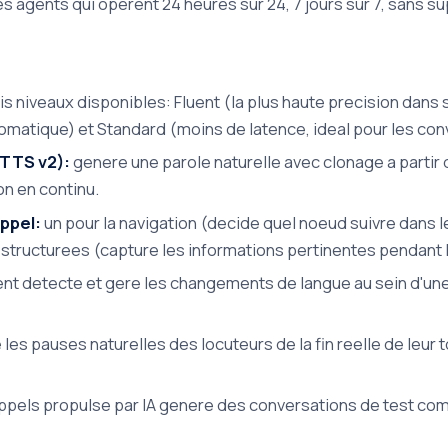
 agents qui operent 24 heures sur 24, 7 jours sur 7, sans su
is niveaux disponibles: Fluent (la plus haute precision dans 
tomatique) et Standard (moins de latence, ideal pour les con
BTTS v2):
genere une parole naturelle avec clonage a partir d
on en continu.
appel:
un pour la navigation (decide quel noeud suivre dans l
es structurees (capture les informations pertinentes pendant l
ent detecte et gere les changements de langue au sein d'u
 les pauses naturelles des locuteurs de la fin reelle de leur t
ppels propulse par IA genere des conversations de test com