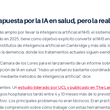
puesta por la IA en salud, pero la r
amplio por llevar la inteligencia artificial al NHS, el sistem
do en 2025, tiene como objetivo explícito convertir al NHS e
titutos de inteligencia artificial en Cambridge y más allá, l
la demencia, donde los tratamientos actuales siguen siend
a Cámara de los Lores para el lanzamiento de un informe sobre
pción de IA en salud. "Hubo un esfuerzo bastante coordinado
mediante métodos de inteligencia artificial", dice.
rentes. Un
estudio liderado por UCL y publicado en The L
upos hospitalarios tardó entre 4 y 10 meses más de lo previst
ivo. Los principales problemas no eran técnicos. Eran práct
a de comprensión sobre cómo trabajar con estas herramienta