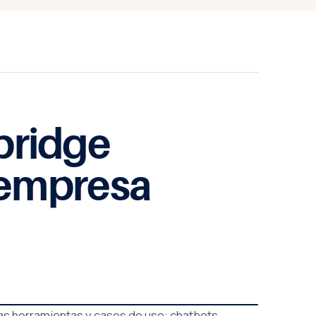
bridge
a empresa
mas herramientas y casos de uso: chatbots,