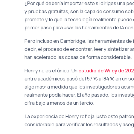
¿Por qué debería importar esto si diriges una 
y pruebas gratuitas, son la capa de consumo sobr
promete y lo que la tecnología realmente puede 
primer paso para usar las herramientas de IA co
Pero incluso en Cambridge, las herramientas de int
decir, el proceso de encontrar, leer y sintetizar
han acelerado las cosas de forma considerable.
Henry no es el único. Un
estudio de Wiley de 20
entre académicos pasó del 57 % al 84 % en un solo
algo más: a medida que los investigadores acumu
realmente podía hacer. El año pasado, los invest
cifra bajó a menos de un tercio.
La experiencia de Henry refleja justo este patrón
considerable para verificar los resultados y ase