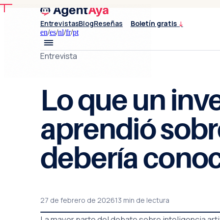
Entrevistas
Blog
Reseñas
Boletín gratis
↓
en
/
es
/
nl
/
fr
/
pt
Entrevista
Lo que un inv
aprendió sobr
debería cono
27 de febrero de 2026
13 min de lectura
La mayor parte del debate sobre inteligencia arti