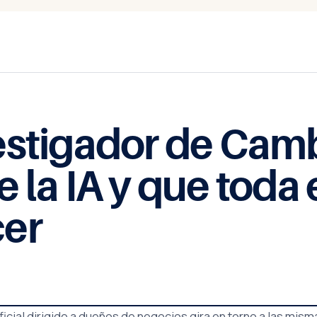
estigador de Cam
e la IA y que tod
cer
ficial dirigido a dueños de negocios gira en torno a las mis