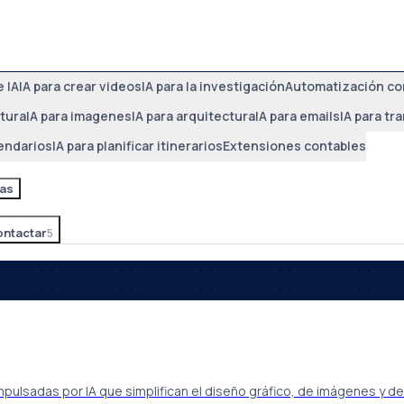
 IA
IA para crear videos
IA para la investigación
Automatización co
ltura
IA para imagenes
IA para arquitectura
IA para emails
IA para tr
lendarios
IA para planificar itinerarios
Extensiones contables
as
ntactar
5
pulsadas por IA que simplifican el diseño gráfico, de imágenes y d