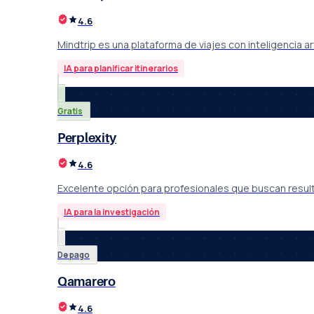
4.6
Mindtrip es una plataforma de viajes con inteligencia art
IA para planificar itinerarios
Gratis
Perplexity
4.6
Excelente opción para profesionales que buscan resulta
IA para la investigación
De pago
Qamarero
4.6