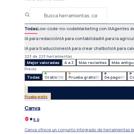
Todas
Low-code-no-code
Marketing con IA
Agentes de
IA para redacción
IA para contabilidad
IA para la agricu
IA para traducciones
IA para crear chatbots
IA para ca
223 de 223 herramientas
Mejor valoradas
A a Z
Más recientes
Más antigu
Precio
Todas
Gratis
106
Prueba gratis
51
De pago
61
Co
Prueba gratis
Canva
5.0
Canva ofrece un conjunto integrado de herramientas im