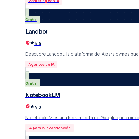
Marketing con IA
Gratis
Landbot
4.8
Descubre Landbot, la plataforma de IA para pymes que 
Agentes de IA
Gratis
NotebookLM
4.8
NotebookLM es una herramienta de Google que combina int
IA para la investigación