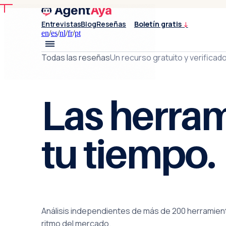
Entrevistas
Blog
Reseñas
Boletín gratis
↓
en
/
es
/
nl
/
fr
/
pt
Todas las reseñas
Un recurso gratuito y verifica
Las herram
tu tiempo.
Análisis independientes de más de 200 herramien
ritmo del mercado.