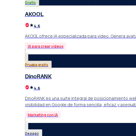
Gratis
AKOOL
4.6
AKOOL ofrece IA especializada para video. Genera avatar
IA para crear videos
Prueba gratis
DinoRANK
4.6
DinoRANK es una suite integral de posicionamiento web
visibilidad en Google de forma sencilla, eficaz y asequib
Marketing con IA
De pago