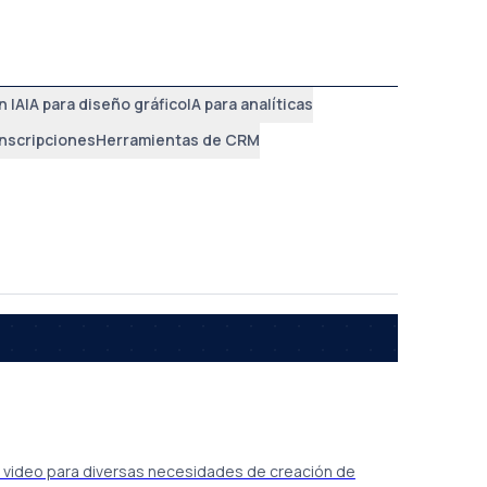
n IA
IA para diseño gráfico
IA para analíticas
anscripciones
Herramientas de CRM
e video para diversas necesidades de creación de