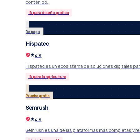
contenido.
IA para diseño gráfico
De pago
Hispatec
4.9
Hispatec es un ecosistema de soluciones digitales para
IA para la agricultura
Prueba gratis
Semrush
4.9
Semrush es una de las plataformas más completas y re