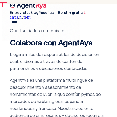
Entrevistas
Blog
Reseñas
Boletín gratis
↓
en
/
es
/
nl
/
fr
/
pt
Oportunidades comerciales
Colabora con AgentAya
Llega a miles de responsables de decisión en
cuatro idiomas a través de contenido,
partnerships y ubicaciones destacadas
AgentAya es una plataforma multilingüe de
descubrimiento y asesoramiento de
herramientas de IA en la que confían pymes de
mercados de habla inglesa, española,
neerlandesa y francesa. Nuestra creciente
audiencia de empresarios y decisores recurre a