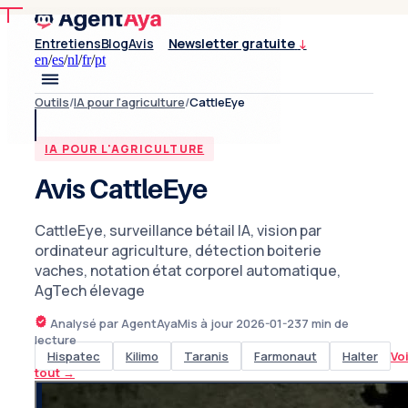
Entretiens
Blog
Avis
Newsletter gratuite
↓
en
/
es
/
nl
/
fr
/
pt
Outils
/
IA pour l'agriculture
/
CattleEye
IA POUR L'AGRICULTURE
Avis CattleEye
CattleEye, surveillance bétail IA, vision par
ordinateur agriculture, détection boiterie
vaches, notation état corporel automatique,
AgTech élevage
Analysé par AgentAya
Mis à jour
2026-01-23
7
min de
lecture
Hispatec
Kilimo
Taranis
Farmonaut
Halter
Vo
tout
→