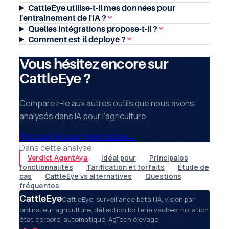
CattleEye utilise-t-il mes données pour
l'entraînement de l'IA ?
Quelles intégrations propose-t-il ?
Comment est-il déployé ?
Vous hésitez encore sur
CattleEye ?
Comparez-le aux autres outils que nous avons
analysés dans IA pour l'agriculture.
Parcourir IA pour l'agriculture
→
Dans cette analyse
Verdict AgentAya
Idéal pour
Principales
fonctionnalités
Tarification et forfaits
Étude de
cas
CattleEye vs alternatives
Questions
fréquentes
CattleEye
CattleEye, surveillance bétail IA, vision par
ordinateur agriculture, détection boiterie vaches, notation
état corporel automatique, AgTech élevage