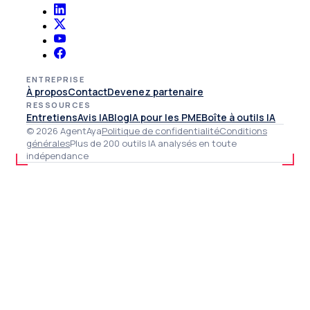
ENTREPRISE
À propos
Contact
Devenez partenaire
RESSOURCES
Entretiens
Avis IA
Blog
IA pour les PME
Boîte à outils IA
© 2026 AgentAya
Politique de confidentialité
Conditions
générales
Plus de 200 outils IA analysés en toute
indépendance