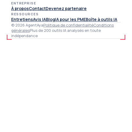
ENTREPRISE
À propos
Contact
Devenez partenaire
RESSOURCES
Entretiens
Avis IA
Blog
IA pour les PME
Boîte à outils IA
© 2026 AgentAya
Politique de confidentialité
Conditions
générales
Plus de 200 outils IA analysés en toute
indépendance