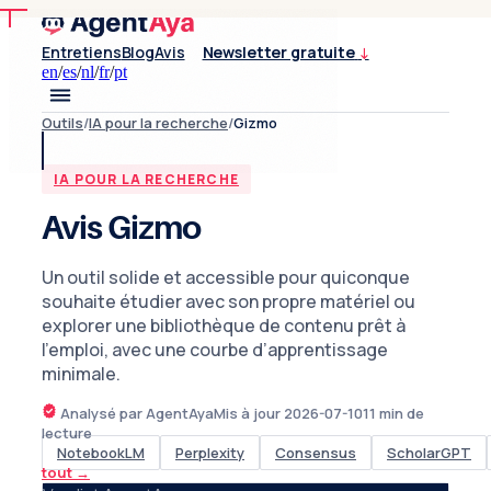
Entretiens
Blog
Avis
Newsletter gratuite
↓
en
/
es
/
nl
/
fr
/
pt
Outils
/
IA pour la recherche
/
Gizmo
IA POUR LA RECHERCHE
Avis Gizmo
Un outil solide et accessible pour quiconque
souhaite étudier avec son propre matériel ou
explorer une bibliothèque de contenu prêt à
l’emploi, avec une courbe d’apprentissage
minimale.
Analysé par AgentAya
Mis à jour
2026-07-10
11
min de
lecture
NotebookLM
Perplexity
Consensus
ScholarGPT
tout
→