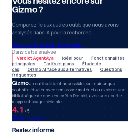
Vous hésitez encore sur
Gizmo ?
Comparez-le aux autres outils que nous avons
analysés dans IA pour la recherche.
Parcourir IA pour la recherche
→
Dans cette analyse
Verdict AgentAya
Idéal pour
Fonctionnalités
principales
Tarifs et plans
Étude de
cas
Gizmo AI face aux alternatives
Questions
fréquentes
Gizmo
Un outil solide et accessible pour quiconque
souhaite étudier avec son propre matériel ou explorer une
bibliothèque de contenu prêt à l’emploi, avec une courbe
d’apprentissage minimale.
4.1
/ 5
Visiter le site
↗
Restez informé