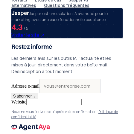
alternatives
Questions fréquentes
Jasper
Jasper est une solution IA avancée pour le
marketing avec une base fonctionnelle excellente.
4.3
/ 5
Visiter le site
↗
Restez informé
Les derniers avis sur les outils IA, l'actualité et les
mises à jour, directement dans votre boîte mail.
Désinscription à tout moment.
Adresse e-mail
S'abonner
→
Website
Nous ne vous écrivons qu'après votre confirmation.
Politique de
confidentialité