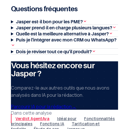
Questions fréquentes
Jasper est-il bon pour les PME?
Jasper prend-il en charge plusieurs langues?
Quelle est la meilleure alternative à Jasper?
Puis-je l'intégrer avec mon CRM ou WhatsApp?
Dois-je réviser tout ce qu'il produit?
Vous hésitez encore sur
Jasper ?
Comparez-le aux autres outils que nous avons
analysés dans IA pour la rédaction.
Parcourir IA pour la rédaction
→
Dans cette analyse
Verdict AgentAya
Idéal pour
Fonctionnalités
principales
Fonctions IA
Tarification et
forfaits
Étude de cas
Jasper vs