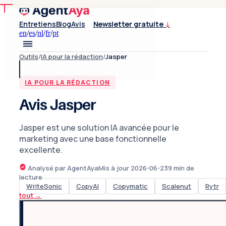
Entretiens
Blog
Avis
Newsletter gratuite
↓
en
/
es
/
nl
/
fr
/
pt
Outils
/
IA pour la rédaction
/
Jasper
IA POUR LA RÉDACTION
Avis Jasper
Jasper est une solution IA avancée pour le
marketing avec une base fonctionnelle
excellente.
Analysé par AgentAya
Mis à jour
2026-06-23
9
min de
lecture
WriteSonic
CopyAI
Copymatic
Scalenut
Rytr
tout
→