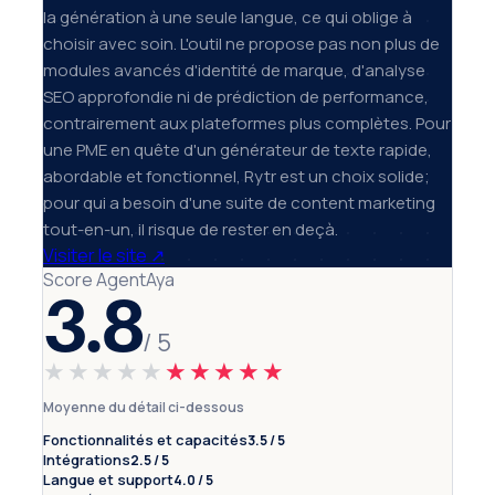
la génération à une seule langue, ce qui oblige à
choisir avec soin. L'outil ne propose pas non plus de
modules avancés d'identité de marque, d'analyse
SEO approfondie ni de prédiction de performance,
contrairement aux plateformes plus complètes. Pour
une PME en quête d'un générateur de texte rapide,
abordable et fonctionnel, Rytr est un choix solide;
pour qui a besoin d'une suite de content marketing
tout-en-un, il risque de rester en deçà.
Visiter le site
↗
Score AgentAya
3.8
/ 5
★★★★★
★★★★★
Moyenne du détail ci-dessous
Fonctionnalités et capacités
3.5 / 5
Intégrations
2.5 / 5
Langue et support
4.0 / 5