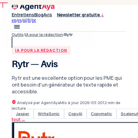
Entretiens
Blog
Avis
Newsletter gratuite
↓
en
/
es
/
nl
/
fr
/
pt
Outils
/
IA pour la rédaction
/
Rytr
IA POUR LA RÉDACTION
Rytr — Avis
Rytr est une excellente option pour les PME qui
ont besoin d'un générateur de texte rapide et
accessible.
Analysé par AgentAya
Mis à jour
2026-03-20
12
min de
lecture
Jasper
WriteSonic
CopyAI
Copymatic
Scalenu
tout
→