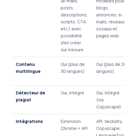
(e-mails,
modèles pour
posts,
blogs,
descriptions,
annonces, e-
scripts, CTA,
mails, réseaux
etc.) avec
sociaux et
possibilité
pages web
d'en créer
sur mesure
Contenu
Oui (plus de
Oui (plus de 20
multilingue
30 langues)
langues)
Détecteur de
Oui, intégré
Oui, intégré
plagiat
(via
Copyscape)
Intégrations
Extension
API, Seobility,
Chrome + API
Copyscape,
LanguageTool,