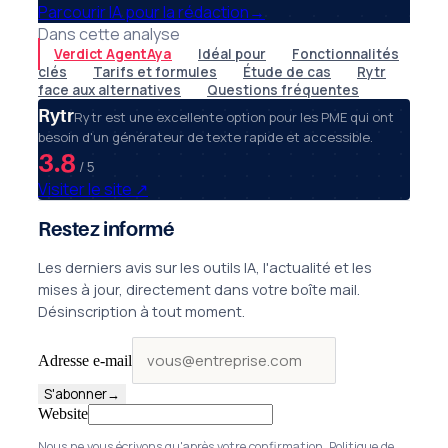
Parcourir IA pour la rédaction
→
Dans cette analyse
Verdict AgentAya
Idéal pour
Fonctionnalités
clés
Tarifs et formules
Étude de cas
Rytr
face aux alternatives
Questions fréquentes
Rytr
Rytr est une excellente option pour les PME qui ont
besoin d'un générateur de texte rapide et accessible.
3.8
/ 5
Visiter le site
↗
Restez informé
Les derniers avis sur les outils IA, l'actualité et les
mises à jour, directement dans votre boîte mail.
Désinscription à tout moment.
Adresse e-mail
S'abonner
→
Website
Nous ne vous écrivons qu'après votre confirmation.
Politique de