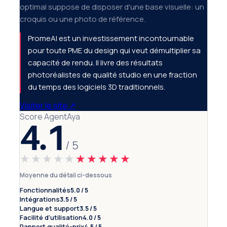
optimal suppose de disposer d'une base visuelle: un
croquis ou une photo de référence.
PromeAI est un investissement incontournable
pour toute PME du design qui veut démultiplier sa
capacité de rendu. Il livre des résultats
photoréalistes de qualité studio en une fraction
du temps des logiciels 3D traditionnels.
Visiter le site
↗
Score AgentAya
4.1
/ 5
★★★★★
★★★★★
Moyenne du détail ci-dessous
Fonctionnalités
5.0 / 5
Intégrations
3.5 / 5
Langue et support
3.5 / 5
Facilité d'utilisation
4.0 / 5
Rapport qualité-prix
4.5 / 5