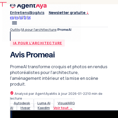
Entretiens
Blog
Avis
Newsletter gratuite
↓
en
/
es
/
nl
/
fr
/
pt
Outils
/
IA pour l'architecture
/
PromeAI
IA POUR L'ARCHITECTURE
Avis Promeai
PromeAI transforme croquis et photos en rendus
photoréalistes pour l'architecture,
l'aménagement intérieur et la mise en scène
produit.
Analysé par AgentAya
Mis à jour
2026-01-22
10
min de
lecture
Autodesk
Luma AI
VisualARQ
AI
Hypar
Kaedim
Voir tout
→