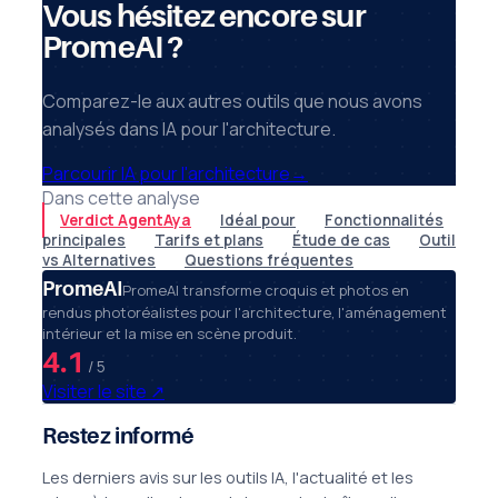
Vous hésitez encore sur
PromeAI ?
Comparez-le aux autres outils que nous avons
analysés dans IA pour l'architecture.
Parcourir IA pour l'architecture
→
Dans cette analyse
Verdict AgentAya
Idéal pour
Fonctionnalités
principales
Tarifs et plans
Étude de cas
Outil
vs Alternatives
Questions fréquentes
PromeAI
PromeAI transforme croquis et photos en
rendus photoréalistes pour l'architecture, l'aménagement
intérieur et la mise en scène produit.
4.1
/ 5
Visiter le site
↗
Restez informé
Les derniers avis sur les outils IA, l'actualité et les