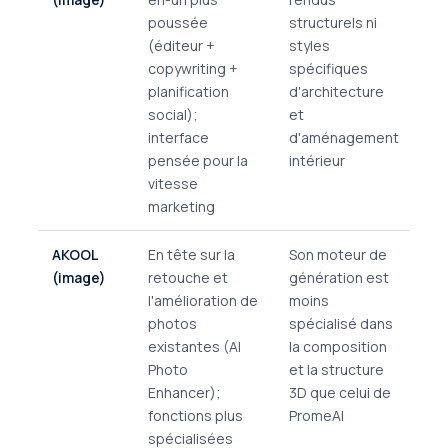
poussée
structurels ni
(éditeur +
styles
copywriting +
spécifiques
planification
d'architecture
social);
et
interface
d'aménagement
pensée pour la
intérieur
vitesse
marketing
AKOOL
En tête sur la
Son moteur de
(image)
retouche et
génération est
l'amélioration de
moins
photos
spécialisé dans
existantes (AI
la composition
Photo
et la structure
Enhancer);
3D que celui de
fonctions plus
PromeAI
spécialisées