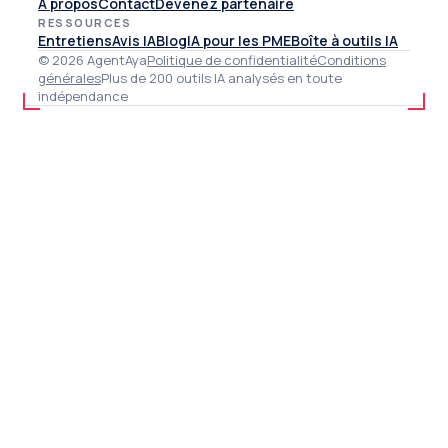
À propos
Contact
Devenez partenaire
RESSOURCES
Entretiens
Avis IA
Blog
IA pour les PME
Boîte à outils IA
© 2026 AgentAya
Politique de confidentialité
Conditions
générales
Plus de 200 outils IA analysés en toute
indépendance