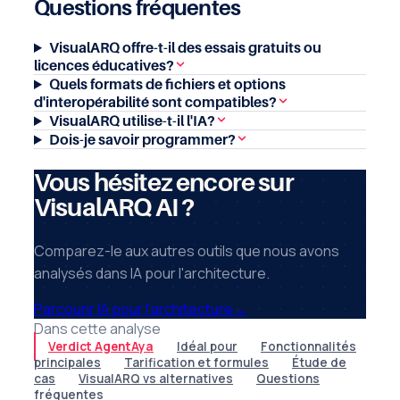
Questions fréquentes
VisualARQ offre-t-il des essais gratuits ou
licences éducatives?
Quels formats de fichiers et options
d'interopérabilité sont compatibles?
VisualARQ utilise-t-il l'IA?
Dois-je savoir programmer?
Vous hésitez encore sur
VisualARQ AI ?
Comparez-le aux autres outils que nous avons
analysés dans IA pour l'architecture.
Parcourir IA pour l'architecture
→
Dans cette analyse
Verdict AgentAya
Idéal pour
Fonctionnalités
principales
Tarification et formules
Étude de
cas
VisualARQ vs alternatives
Questions
fréquentes