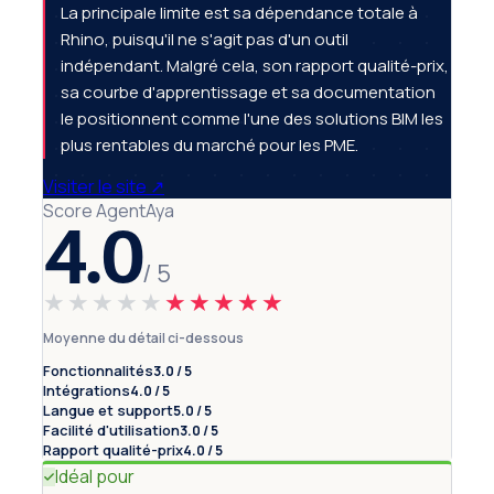
La principale limite est sa dépendance totale à
Rhino, puisqu'il ne s'agit pas d'un outil
indépendant. Malgré cela, son rapport qualité-prix,
sa courbe d'apprentissage et sa documentation
le positionnent comme l'une des solutions BIM les
plus rentables du marché pour les PME.
Visiter le site
↗
Score AgentAya
4.0
/ 5
★★★★★
★★★★★
Moyenne du détail ci-dessous
Fonctionnalités
3.0 / 5
Intégrations
4.0 / 5
Langue et support
5.0 / 5
Facilité d'utilisation
3.0 / 5
Rapport qualité-prix
4.0 / 5
Idéal pour