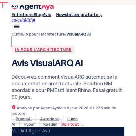
Entretiens
Blog
Avis
Newsletter gratuite
↓
en
/
es
/
nl
/
fr
/
pt
Outils
/
IA pour l'architecture
/
VisualARQ AI
IA POUR L'ARCHITECTURE
Avis VisualARQ AI
Découvrez comment VisualARQ automatise la
documentation architecturale. Solution BIM
abordable pour PME utilisant Rhino. Essai gratuit
90 jours.
Analysé par AgentAya
Mis à jour
2026-01-23
8
min de
lecture
PromeAI
Autodesk
Luma
AI
Hypar
Kaedim
Voir tout
→
Verdict AgentAya