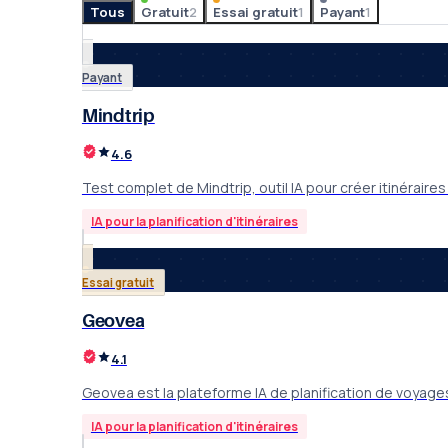
Tous
Gratuit
2
Essai gratuit
1
Payant
1
Payant
Mindtrip
4.6
Test complet de Mindtrip, outil IA pour créer itinérair
IA pour la planification d'itinéraires
Essai gratuit
Geovea
4.1
Geovea est la plateforme IA de planification de voyages
IA pour la planification d'itinéraires