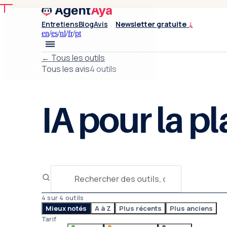
Entretiens
Blog
Avis
Newsletter gratuite
↓
en
/
es
/
nl
/
fr
/
pt
←
Tous les outils
Tous les avis
4 outils
IA pour la pl
4 sur 4 outils
Mieux notés
A à Z
Plus récents
Plus anciens
Tarif