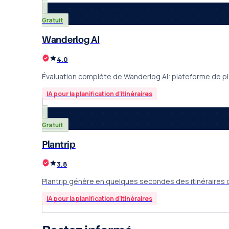
Gratuit
Wanderlog AI
4.0
Évaluation complète de Wanderlog AI: plateforme de pl
IA pour la planification d'itinéraires
Gratuit
Plantrip
3.8
Plantrip génère en quelques secondes des itinéraires d
IA pour la planification d'itinéraires