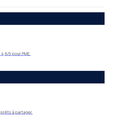
e 4,6/5 pour PME.
 prêts à partager.