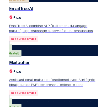
EmailTree AI
4.0
EmailTree AI combine NLP (traitement du langage
naturel), apprentissage supervisé et automatisation
(RPA + API) pour transformer les emails en workflows de
IA pour les emails
bout en bout.
Gratuit
Mailbutler
4.0
Assistant email mature et fonctionnel avec IA intégrée,
idéal pour les PME recherchant l'efficacité sans
abandonner leur client email habituel.
IA pour les emails