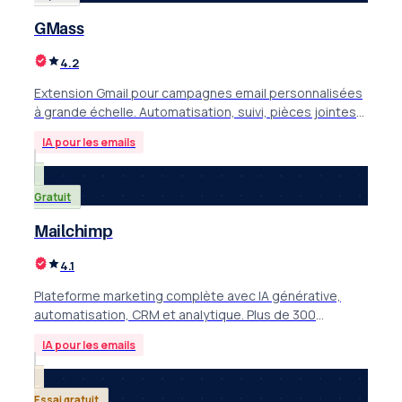
GMass
4.2
Extension Gmail pour campagnes email personnalisées
à grande échelle. Automatisation, suivi, pièces jointes
uniques, intégration Google Sheets. Dès 18$/mois.
IA pour les emails
Gratuit
Mailchimp
4.1
Plateforme marketing complète avec IA générative,
automatisation, CRM et analytique. Plus de 300
intégrations. Plan gratuit disponible pour PME.
IA pour les emails
Essai gratuit