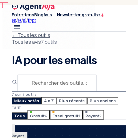
Entretiens
Blog
Avis
Newsletter gratuite
↓
en
/
es
/
nl
/
fr
/
pt
←
Tous les outils
Tous les avis
7 outils
IA pour les emails
7 sur 7 outils
Mieux notés
A à Z
Plus récents
Plus anciens
Tarif
Tous
Gratuit
4
Essai gratuit
1
Payant
2
Payant