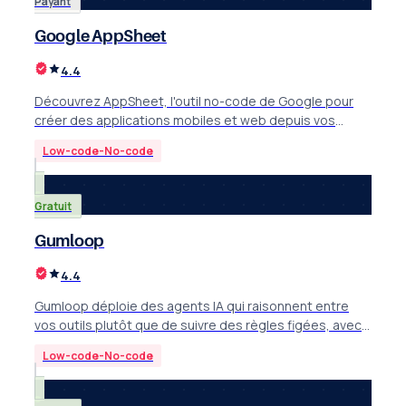
Payant
Google AppSheet
4.4
Découvrez AppSheet, l'outil no-code de Google pour
créer des applications mobiles et web depuis vos
tableurs. Idéal PME. Review complète 2026.
Low-code-No-code
Gratuit
Gumloop
4.4
Gumloop déploie des agents IA qui raisonnent entre
vos outils plutôt que de suivre des règles figées, avec
workflows visuels et compétences réutilisables.
Low-code-No-code