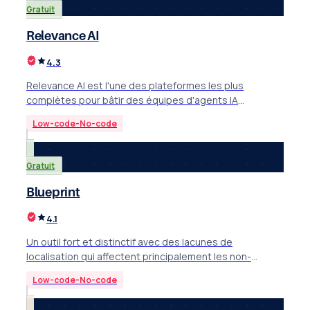
Gratuit
Relevance AI
4.3
Relevance AI est l'une des plateformes les plus
complètes pour bâtir des équipes d'agents IA
orientées vente et opérations.
Low-code-No-code
Gratuit
Blueprint
4.1
Un outil fort et distinctif avec des lacunes de
localisation qui affectent principalement les non-
anglophones.
Low-code-No-code