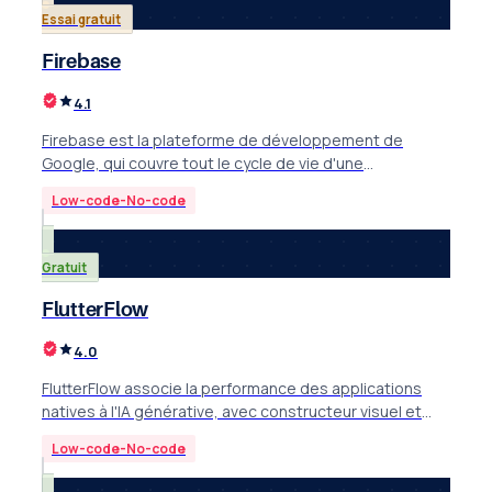
Essai gratuit
Firebase
4.1
Firebase est la plateforme de développement de
Google, qui couvre tout le cycle de vie d'une
application: bases de données, authentification,
Low-code-No-code
hébergement et IA.
Gratuit
FlutterFlow
4.0
FlutterFlow associe la performance des applications
natives à l'IA générative, avec constructeur visuel et
export du code source Flutter complet.
Low-code-No-code