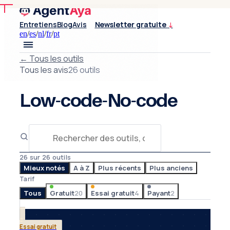
Entretiens
Blog
Avis
Newsletter gratuite
↓
en
/
es
/
nl
/
fr
/
pt
←
Tous les outils
Tous les avis
26 outils
Low-code-No-code
26 sur 26 outils
Mieux notés
A à Z
Plus récents
Plus anciens
Tarif
Tous
Gratuit
20
Essai gratuit
4
Payant
2
Essai gratuit