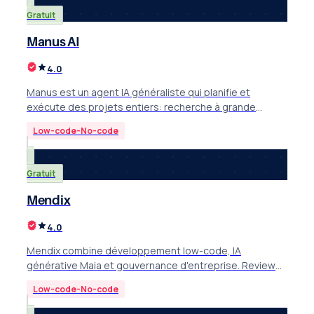
Gratuit
Manus AI
4.0
Manus est un agent IA généraliste qui planifie et
exécute des projets entiers: recherche à grande
échelle, développement d'applications et
Low-code-No-code
automatisation.
Gratuit
Mendix
4.0
Mendix combine développement low-code, IA
générative Maia et gouvernance d'entreprise. Review
complète: fonctionnalités, intégrations et prix 2026.
Low-code-No-code