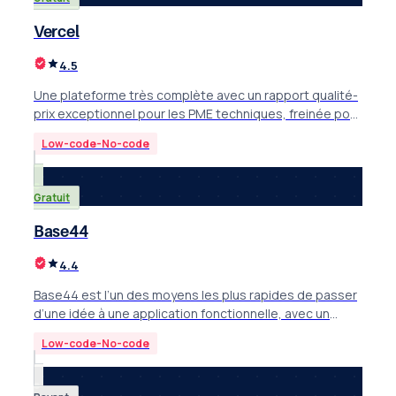
Vercel
4.5
Une plateforme très complète avec un rapport qualité-
prix exceptionnel pour les PME techniques, freinée pour
les publics non anglophones principalement par son
Low-code-No-code
interface et sa documentation uniquement en anglais.
Gratuit
Base44
4.4
Base44 est l’un des moyens les plus rapides de passer
d’une idée à une application fonctionnelle, avec un
excellent éventail d’intégrations.
Low-code-No-code