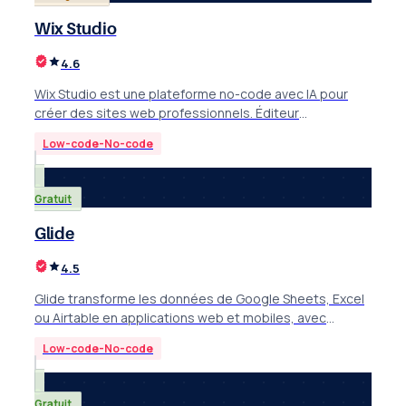
Wix Studio
4.6
Wix Studio est une plateforme no-code avec IA pour
créer des sites web professionnels. Éditeur
responsive, CMS automatisé et collaboration en temps
Low-code-No-code
réel.
Gratuit
Glide
4.5
Glide transforme les données de Google Sheets, Excel
ou Airtable en applications web et mobiles, avec
workflows automatisés et IA intégrée.
Low-code-No-code
Gratuit