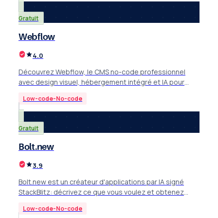
Gratuit
Webflow
4.0
Découvrez Webflow, le CMS no-code professionnel
avec design visuel, hébergement intégré et IA pour
créer des sites web sans coder. Idéal pour PME.
Low-code-No-code
Gratuit
Bolt.new
3.9
Bolt.new est un créateur d'applications par IA signé
StackBlitz: décrivez ce que vous voulez et obtenez
sites, web apps et applications mobiles.
Low-code-No-code