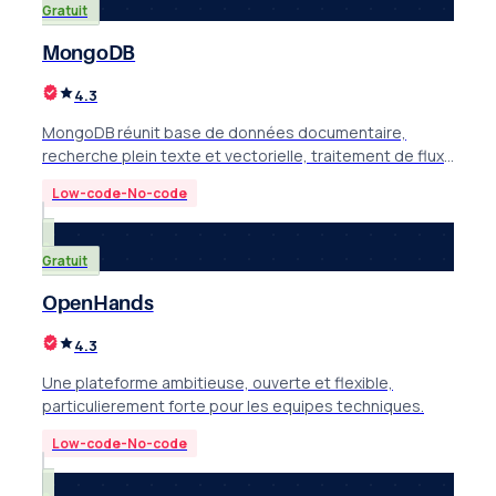
Gratuit
MongoDB
4.3
MongoDB réunit base de données documentaire,
recherche plein texte et vectorielle, traitement de flux
et analytique sur une seule plateforme cloud.
Low-code-No-code
Gratuit
OpenHands
4.3
Une plateforme ambitieuse, ouverte et flexible,
particulierement forte pour les equipes techniques.
Low-code-No-code