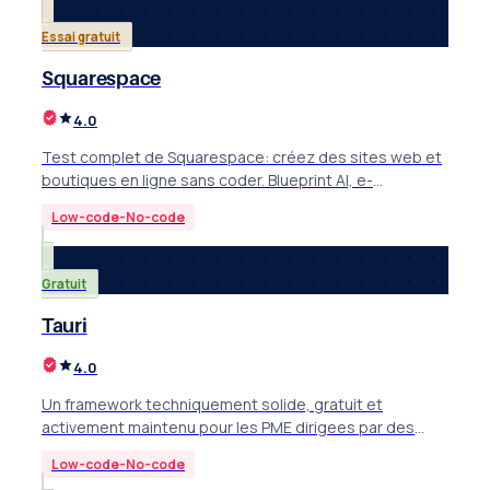
Essai gratuit
Squarespace
4.0
Test complet de Squarespace: créez des sites web et
boutiques en ligne sans coder. Blueprint AI, e-
commerce intégré, templates pros.
Low-code-No-code
Gratuit
Tauri
4.0
Un framework techniquement solide, gratuit et
activement maintenu pour les PME dirigees par des
developpeurs.
Low-code-No-code