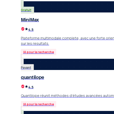
Gratuit
MiniMax
4.5
Plateforme multimodale complete, avec une forte orienta
sur les resultats.
IA pour la recherche
Payant
quantilope
4.5
Quantilope réunit méthodes d'études avancées automat
IA pour la recherche