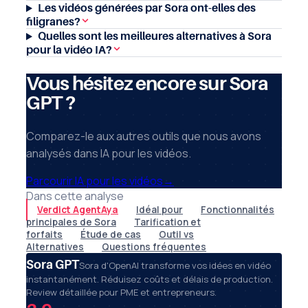
Les vidéos générées par Sora ont-elles des
filigranes?
Quelles sont les meilleures alternatives à Sora
pour la vidéo IA?
Vous hésitez encore sur Sora
GPT ?
Comparez-le aux autres outils que nous avons
analysés dans IA pour les vidéos.
Parcourir IA pour les vidéos
→
Dans cette analyse
Verdict AgentAya
Idéal pour
Fonctionnalités
principales de Sora
Tarification et
forfaits
Étude de cas
Outil vs
Alternatives
Questions fréquentes
Sora GPT
Sora d'OpenAI transforme vos idées en vidéo
instantanément. Réduisez coûts et délais de production.
Review détaillée pour PME et entrepreneurs.