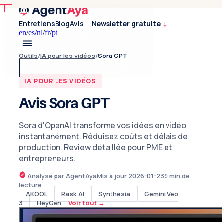
Entretiens
Blog
Avis
Newsletter gratuite
↓
en
/
es
/
nl
/
fr
/
pt
Outils
/
IA pour les vidéos
/
Sora GPT
IA POUR LES VIDÉOS
Avis Sora GPT
Sora d'OpenAI transforme vos idées en vidéo
instantanément. Réduisez coûts et délais de
production. Review détaillée pour PME et
entrepreneurs.
Analysé par AgentAya
Mis à jour
2026-01-23
9
min de
lecture
AKOOL
Rask AI
Synthesia
Gemini Veo
3
HeyGen
Voir tout
→