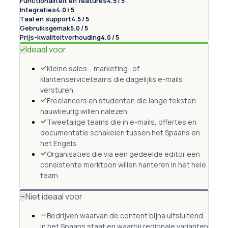
Functionaliteit en features
4.5 / 5
Integraties
4.0 / 5
Taal en support
4.5 / 5
Gebruiksgemak
5.0 / 5
Prijs-kwaliteitverhouding
4.0 / 5
Ideaal voor
Kleine sales-, marketing- of
klantenserviceteams die dagelijks e-mails
versturen.
Freelancers en studenten die lange teksten
nauwkeurig willen nalezen.
Tweetalige teams die in e-mails, offertes en
documentatie schakelen tussen het Spaans en
het Engels.
Organisaties die via een gedeelde editor een
consistente merktoon willen hanteren in het hele
team.
Niet ideaal voor
Bedrijven waarvan de content bijna uitsluitend
in het Spaans staat en waarbij regionale varianten