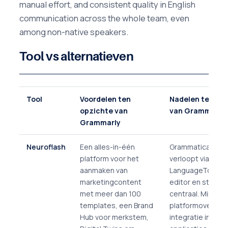
manual effort, and consistent quality in English
communication across the whole team, even
among non-native speakers.
Tool vs alternatieven
Tool
Voordelen ten
Nadelen ten op
opzichte van
van Grammarly
Grammarly
Neuroflash
Een alles-in-één
Grammaticacorre
platform voor het
verloopt via
aanmaken van
LanguageTool in
marketingcontent
editor en staat n
met meer dan 100
centraal. Minder
templates, een Brand
platformoversch
Hub voor merkstem,
integratie in all