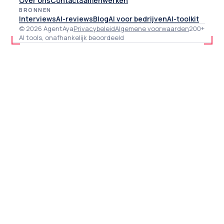
Over ons
Contact
Samenwerken
BRONNEN
Interviews
AI-reviews
Blog
AI voor bedrijven
AI-toolkit
© 2026 AgentAya
Privacybeleid
Algemene voorwaarden
200+
AI tools, onafhankelijk beoordeeld