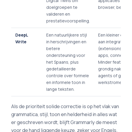
Digital Twins om
applicaties (e-mai
doelgroepen te
browser, bericht
valideren en
prestatievoorspelling.
DeepL
Een natuurlijkere stijl
Een kleiner eco
Write
in herschrijvingen en
aan integraties
betere
(extensions, mob
ondersteuning voor
apps, connector
het Spaans, plus
Minder features 
gedetailleerde
grondig nakijken, 
controle over formele
agents of gezame
en informele toon in
werkstromen.
lange teksten.
Als de prioriteit solide correctie is op het vlak van
grammatica, stijl, toon en helderheid in alles wat
er geschreven wordt, blijft Grammarly de meest
voor de hand liggende keuze, zeker voor Engels.