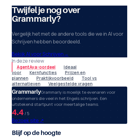
Twijfel je nog over
Grammarly?
Vergelijk het met de andere tools die we in AI voor
Schrijven hebben beoordeeld.
Bekijk AI voor Schrijven
→
In deze review
AgentAya-oordeel
Ideaal
voor
Kernfuncties
Prijzen en
plannen
Praktijkvoorbeeld
Tool vs
alternatieven
Veelgestelde vragen
Grammarly
Grammarly is moeilijk te evenaren voor
ondernemers die veel in het Engels schrijven. Een
uitstekend startpunt voor meertalige teams.
4.4
/ 5
Bezoek site
↗
Blijf op de hoogte