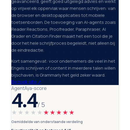
geavanceerd, geeft goed uitgelegd advies en werkt
op vrijwel elk oppervlak waar mensen schrijven: van
de browser en desktopapplicaties tot mobiele
toetsenborden. De toevoeging van AI-agents zoals
Reader Reactions, Proofreader, Paraphraser, AI
Grader en Citation Finder maakt het een tool die je
door het hele schrijfproces begeleidt, niet alleen bij
de eindredactie.
Kort samengevat: voor ondernemers die veel in het
Engels schrijven of content in meerdere talen willen
bijschaven, is Grammarly het geld zeker waard.
Bezoek site
↗
AgentAya-score
4.4
/ 5
★★★★★
★★★★★
Gemiddelde van onderstaande verdeling