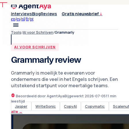
Interviews
Blog
Reviews
Gratis nieuwsbrief
↓
en
/
es
/
nl
/
fr
/
pt
Tools
/
AI voor Schrijven
/
Grammarly
AI VOOR SCHRIJVEN
Grammarly review
Grammarly is moeilijk te evenaren voor
ondernemers die veel in het Engels schrijven. Een
uitstekend startpunt voor meertalige teams.
Beoordeeld door AgentAya
Bijgewerkt
2026-07-05
11
min
leestijd
Jasper
WriteSonic
CopyAI
Copymatic
Scalenu
alle
→