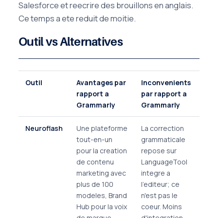
Salesforce et reecrire des brouillons en anglais.
Ce temps a ete reduit de moitie.
Outil vs Alternatives
Outil
Avantages par
Inconvenients
rapport a
par rapport a
Grammarly
Grammarly
Neuroflash
Une plateforme
La correction
tout-en-un
grammaticale
pour la creation
repose sur
de contenu
LanguageTool
marketing avec
integre a
plus de 100
l'editeur; ce
modeles, Brand
n'est pas le
Hub pour la voix
coeur. Moins
de marque,
d'integration