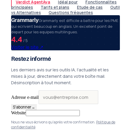
Verdict AgentAya
Idéal pour
Fonctionnalites
principales
Tarifs et plans
Etude de cas
Outil
vs Alternatives
Questions fréquentes
Grammarly
Grammarly est difficile a battre pour les PME
qui ecrivent beaucoup en anglais. Un excellent point de
depart pour les equipes multilingues.
4.4
/ 5
Visiter le site
↗
Restez informé
Les derniers avis sur les outils IA, l'actualité et les
mises à jour, directement dans votre boîte mail.
Désinscription à tout moment.
Adresse e-mail
S'abonner
→
Website
Nous ne vous écrivons qu'après votre confirmation.
Politique de
confidentialité