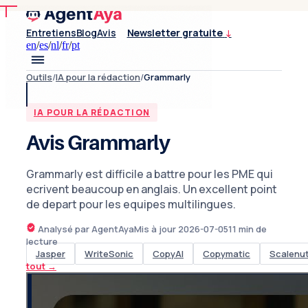
Entretiens
Blog
Avis
Newsletter gratuite
↓
en
/
es
/
nl
/
fr
/
pt
Outils
/
IA pour la rédaction
/
Grammarly
IA POUR LA RÉDACTION
Avis Grammarly
Grammarly est difficile a battre pour les PME qui
ecrivent beaucoup en anglais. Un excellent point
de depart pour les equipes multilingues.
Analysé par AgentAya
Mis à jour
2026-07-05
11
min de
lecture
Jasper
WriteSonic
CopyAI
Copymatic
Scalenu
tout
→